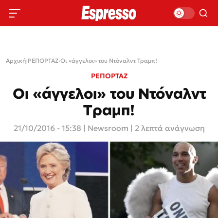
Αρχική
›
ΡΕΠΟΡΤΑΖ
›
Οι «άγγελοι» του Ντόναλντ Τραμπ!
ΡΕΠΟΡΤΑΖ
Οι «άγγελοι» του Ντόναλντ
Τραμπ!
21/10/2016 - 15:38
|
Newsroom
| 2 λεπτά ανάγνωση