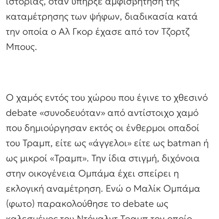
ιστορίας, όταν υπήρξε αμφισβήτηση της
καταμέτρησης των ψήφων, διαδικασία κατά
την οποία ο Αλ Γκορ έχασε από τον Τζορτζ
Μπους.
Ο χαμός εντός του χώρου που έγινε το χθεσινό
debate «συνοδευόταν» από αντίστοιχο χαμό
που δημιούργησαν εκτός οι ένθερμοι οπαδοί
του Τραμπ, είτε ως «άγγελοι» είτε ως batman ή
ως μικροί «Τραμπ». Την ίδια στιγμή, διχόνοια
στην οικογένεια Ομπάμα έχει σπείρει η
εκλογική αναμέτρηση. Ενώ ο Μαλίκ Ομπάμα
(φωτο) παρακολούθησε το debate ως
καλεσμένος του Ντόναλντ Τραμπ τον οποίο