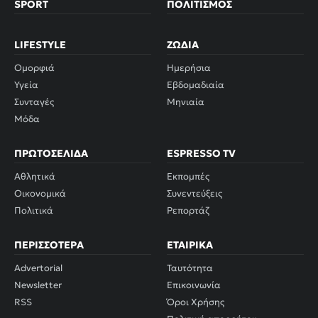
SPORT
ΠΟΛΙΤΙΣΜΌΣ
LIFESTYLE
ΖΏΔΙΑ
Ομορφιά
Ημερήσια
Υγεία
Εβδομαδιαία
Συνταγές
Μηνιαία
Μόδα
ΠΡΩΤΟΣΈΛΙΔΑ
ESPRESSO TV
Αθλητικά
Εκπομπές
Οικονομικά
Συνεντεύξεις
Πολιτικά
Ρεπορτάζ
ΠΕΡΙΣΣΌΤΕΡΑ
ΕΤΑΙΡΙΚΆ
Advertorial
Ταυτότητα
Newsletter
Επικοινωνία
RSS
Όροι Χρήσης