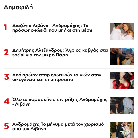
Δημοφιλή
1
Διαζύγιο Λιβάνη - Ανδρομάχης: Το
πρόσωπο-κλειδί που μπήκε στη μέση
2
Δημήτρης Αλεξάνδρου: Άγριος καβγάς στα
social για τον μικρό Πάρη
3
Από πρώην σταρ ερωτικών ταινιών στην
οικογένεια και τη μητρότητα
4
Όλο το παρασκήνιο της ρήξης Ανδρομάχης
- Λιβάνη
5
Ανδρομάχη: Το μήνυμα μετά τον χωρισμό
από τον Λιβάνη