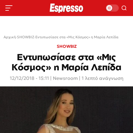
Αρχική
›
SHOWBIZ
›
Εντυπωσίασε στα «Μις Κόσμος» η Μαρία Λεπίδα
SHOWBIZ
Εντυπωσίασε στα «Μις
Κόσμος» η Μαρία Λεπίδα
12/12/2018 - 15:11
|
Newsroom
| 1 λεπτό ανάγνωση