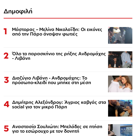
Δημοφιλή
1
Μάστορας – Μελίνα Νικολαΐδη: Οι εικόνες
από την Πάρο άναψαν φωτιές
2
Όλο το παρασκήνιο της ρήξης Ανδρομάχης
- Λιβάνη
3
Διαζύγιο Λιβάνη - Ανδρομάχης: Το
πρόσωπο-κλειδί που μπήκε στη μέση
4
Δημήτρης Αλεξάνδρου: Άγριος καβγάς στα
social για τον μικρό Πάρη
5
Αναστασία Σουλιώτη: Μπελάδες σε πτήση
για το εσώρουχο με τον δονητή