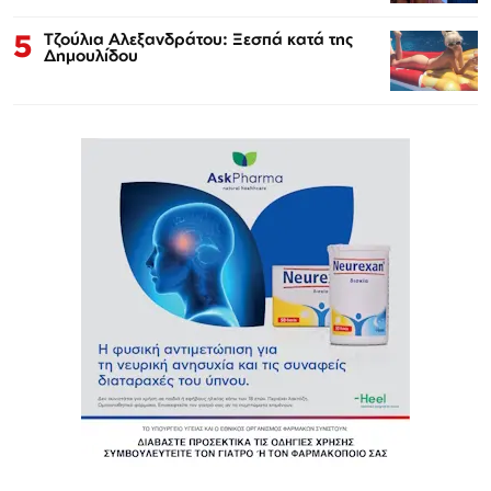
5
Τζούλια Αλεξανδράτου: Ξεσπά κατά της
Δημουλίδου