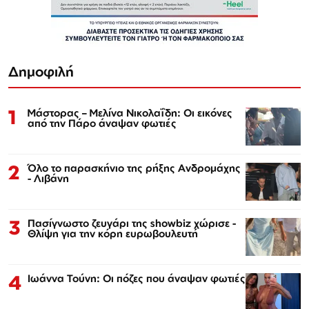
Δημοφιλή
1
Μάστορας – Μελίνα Νικολαΐδη: Οι εικόνες
από την Πάρο άναψαν φωτιές
2
Όλο το παρασκήνιο της ρήξης Ανδρομάχης
- Λιβάνη
3
Πασίγνωστο ζευγάρι της showbiz χώρισε -
Θλίψη για την κόρη ευρωβουλευτή
4
Ιωάννα Τούνη: Οι πόζες που άναψαν φωτιές