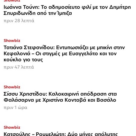
Showbiz
Ιωάννα Τούνη: Το αδημοσίευτο φιλί με τον Δημήτρη
Σπυριδωνίδη από την Ίμπιζα
πριν 28 λεπτά
Showbiz
Τατιάνα Στεφανίδου: Εντυπωσιάζει με μπικίνι στην
Κεφαλονιά – Οι στιγμές με Ευαγγελάτο και τον
κούκλο γιο τους
πριν 47 λεπτά
Showbiz
Σίσσυ Χρηστίδου: Καλοκαιρινή απόδραση στα
Φαλάσαρνα με Χριστίνα Κοντοβά και Βασάλο
πριν 1 ώρα
Showbiz
Κατσούλης – Ρουμελιώτη: Δύο μήνες απόλυτης