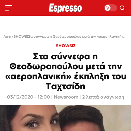
Αρχική
SHOWBIZ
›
›
Στα σύννεφα η Θεοδωροπούλου μετά την «αεροπλανική» έκπληξη του Ταχτσίδη
SHOWBIZ
Στα σύννεφα η
Θεοδωροπούλου μετά την
«αεροπλανική» έκπληξη του
Ταχτσίδη
03/12/2020 - 12:00
|
Newsroom
| 2 λεπτά ανάγνωση