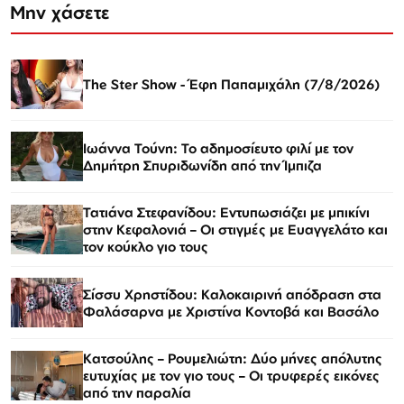
Μην χάσετε
The Ster Show - Έφη Παπαμιχάλη (7/8/2026)
Ιωάννα Τούνη: Το αδημοσίευτο φιλί με τον
Δημήτρη Σπυριδωνίδη από την Ίμπιζα
Τατιάνα Στεφανίδου: Εντυπωσιάζει με μπικίνι
στην Κεφαλονιά – Οι στιγμές με Ευαγγελάτο και
τον κούκλο γιο τους
Σίσσυ Χρηστίδου: Καλοκαιρινή απόδραση στα
Φαλάσαρνα με Χριστίνα Κοντοβά και Βασάλο
Κατσούλης – Ρουμελιώτη: Δύο μήνες απόλυτης
ευτυχίας με τον γιο τους – Οι τρυφερές εικόνες
από την παραλία