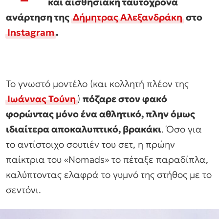
και αισθησιακή ταυτόχρονα
ανάρτηση της
Δήμητρας Αλεξανδράκη
στο
Instagram
.
Το γνωστό μοντέλο (και κολλητή πλέον της
Ιωάννας Τούνη
)
πόζαρε στον φακό
φορώντας μόνο ένα αθλητικό, πλην όμως
ιδιαίτερα αποκαλυπτικό, βρακάκι
. Όσο για
το αντίστοιχο σουτιέν του σετ, η πρώην
παίκτρια του «Nomads» το πέταξε παραδίπλα,
καλύπτοντας ελαφρά το γυμνό της στήθος με το
σεντόνι.