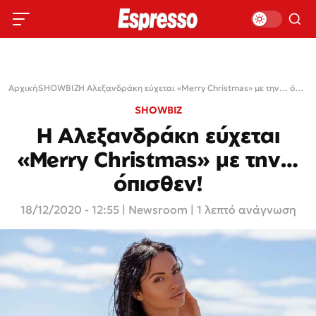
Αρχική
›
SHOWBIZ
›
Η Αλεξανδράκη εύχεται «Merry Christmas» με την… όπισθεν!
SHOWBIZ
Η Αλεξανδράκη εύχεται
«Merry Christmas» με την…
όπισθεν!
18/12/2020 - 12:55
|
Newsroom
| 1 λεπτό ανάγνωση