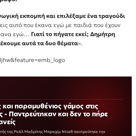
γωγική εκπομπή και επιλέξαμε ένα τραγούδι
εις αυτό που έκανα εγώ με παιδιά που έχουν
 έκανα εγώ…
Γιατί το πήγατε εκεί;
Δημήτρη
έκουμε αυτά τα δυο θέματα
».
ljhw&feature=emb_logo
 και παραμυθένιος γάμος στις
 - Παντρεύτηκαν και δεν το πήρε
ανείς
τής της Ρεάλ Μαδρίτης Μπραχίμ Ντίαθ παντρεύτηκε την