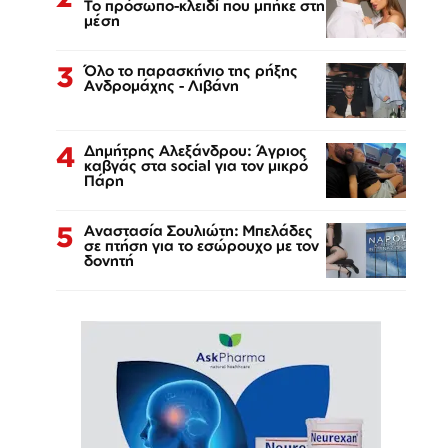
Το πρόσωπο-κλειδί που μπήκε στη
μέση
3
Όλο το παρασκήνιο της ρήξης
Ανδρομάχης - Λιβάνη
4
Δημήτρης Αλεξάνδρου: Άγριος
καβγάς στα social για τον μικρό
Πάρη
5
Αναστασία Σουλιώτη: Μπελάδες
σε πτήση για το εσώρουχο με τον
δονητή