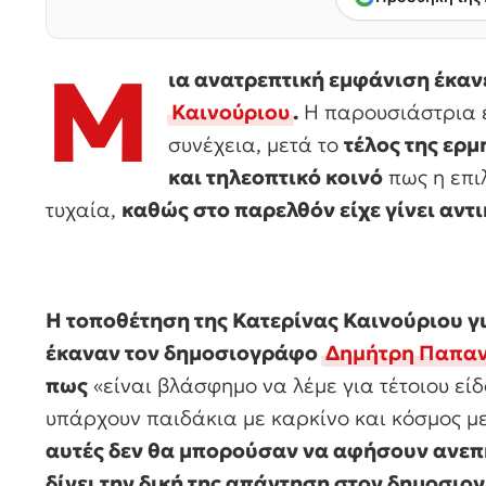
Μ
ια ανατρεπτική εμφάνιση έκανε
Καινούριου
.
Η παρουσιάστρια ε
συνέχεια, μετά το
τέλος της ερμ
και τηλεοπτικό κοινό
πως η επιλ
τυχαία,
καθώς στο παρελθόν είχε γίνει αντι
Η τοποθέτηση της Κατερίνας Καινούριου για
έκαναν τον δημοσιογράφο
Δημήτρη Παπα
πως
«ε
ίναι βλάσφημο να λέμε για τέτοιου ε
υπάρχουν παιδάκια με καρκίνο και κόσμος 
αυτές δεν θα μπορούσαν να αφήσουν ανεπη
δίνει την δική της απάντηση στον δημοσιο