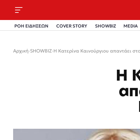
ΡΟΗ ΕΙΔΗΣΕΩΝ
COVER STORY
SHOWBIZ
MEDIA
Αρχική
›
SHOWBIZ
›
Η Κατερίνα Καινούργιου απαντάει στ
Η 
απ