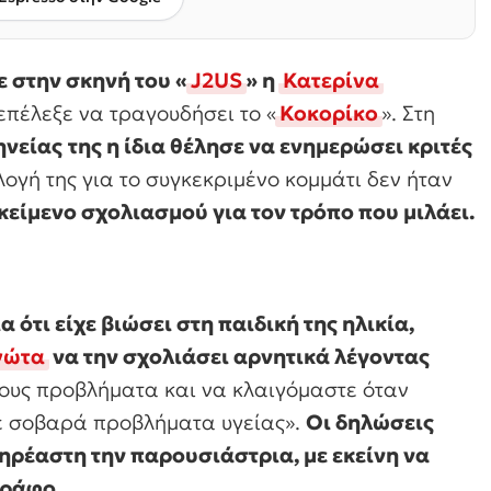
 στην σκηνή του «
J2US
» η
Κατερίνα
πέλεξε να τραγουδήσει το «
Κοκορίκο
». Στη
ηνείας
της η ίδια θέλησε να ενημερώσει κριτές
ογή της για το συγκεκριμένο κομμάτι δεν ήταν
κείμενο σχολιασμού για τον τρόπο που μιλάει.
 ότι είχε βιώσει στη παιδική της ηλικία,
νώτα
να την σχολιάσει αρνητικά λέγοντας
ίδους προβλήματα και να κλαιγόμαστε όταν
με σοβαρά προβλήματα υγείας
».
Οι δηλώσεις
ρέαστη την παρουσιάστρια, με εκείνη να
γράφο.