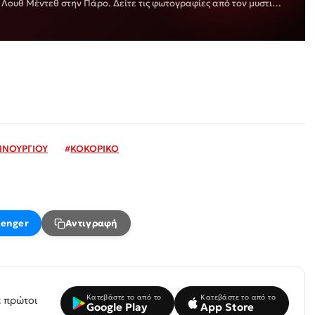
Λουθ Μέντεθ στην Πάρο. Δείτε τις φωτογραφίες από τον μυστικό
αριού…
ΙΝΟΥΡΓΙΟΥ
#
ΚΟΚΟΡΙΚΟ
enger
Αντιγραφή
Κατεβάστε το από το
Κατεβάστε το από το
 πρώτοι
Google Play
App Store