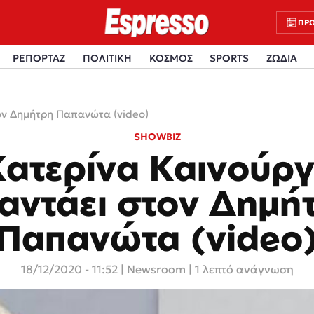
ΠΡΩ
ΡΕΠΟΡΤΑΖ
ΠΟΛΙΤΙΚΗ
ΚΟΣΜΟΣ
SPORTS
ΖΩΔΙΑ
ον Δημήτρη Παπανώτα (video)
SHOWBIZ
Κατερίνα Καινούργ
αντάει στον Δημή
Παπανώτα (video
18/12/2020 - 11:52
|
Newsroom
| 1 λεπτό ανάγνωση