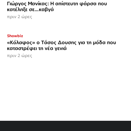
Γιώργος Μανίκας: Η απίστευτη φάρσα που
κατέληξε σε…καβγά
πριν 2 ώρες
Showbiz
«Κόλαφος» o Tάσος Δουσης για τη μόδα που
καταστρέφει τη νέα γενιά
πριν 2 ώρες