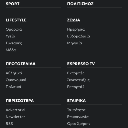
SPORT
ΠΟΛΙΤΙΣΜΌΣ
LIFESTYLE
ΖΏΔΙΑ
Ομορφιά
Ημερήσια
Υγεία
Εβδομαδιαία
Συνταγές
Μηνιαία
Μόδα
ΠΡΩΤΟΣΈΛΙΔΑ
ESPRESSO TV
Αθλητικά
Εκπομπές
Οικονομικά
Συνεντεύξεις
Πολιτικά
Ρεπορτάζ
ΠΕΡΙΣΣΌΤΕΡΑ
ΕΤΑΙΡΙΚΆ
Advertorial
Ταυτότητα
Newsletter
Επικοινωνία
RSS
Όροι Χρήσης