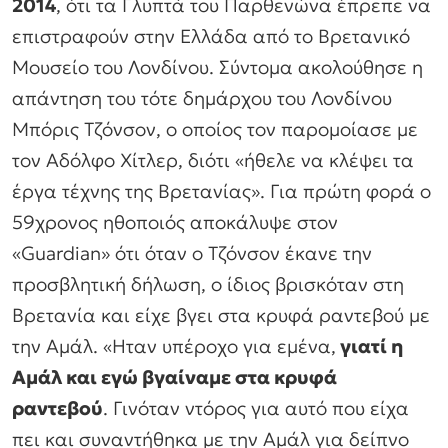
2014
, ότι τα Γλυπτά του Παρθενώνα έπρεπε να
επιστραφούν στην Ελλάδα από το Βρετανικό
Μουσείο του Λονδίνου. Σύντομα ακολούθησε η
απάντηση του τότε δημάρχου του Λονδίνου
Μπόρις Τζόνσον, ο οποίος τον παρομοίασε με
τον Αδόλφο Χίτλερ, διότι
«ήθελε να κλέψει τα
έργα τέχνης της Βρετανίας». Για πρώτη φορά o
59χρονος ηθοποιός αποκάλυψε στον
«Guardian» ότι όταν ο Τζόνσον έκανε την
προσβλητική δήλωση, ο ίδιος βρισκόταν στη
Βρετανία και είχε βγει στα κρυφά ραντεβού με
την Αμάλ. «Ηταν υπέροχο για εμένα,
γιατί η
Αμάλ και εγώ βγαίναμε στα κρυφά
ραντεβού
. Γινόταν ντόρος για αυτό που είχα
πει και συναντήθηκα με την Αμάλ για δείπνο