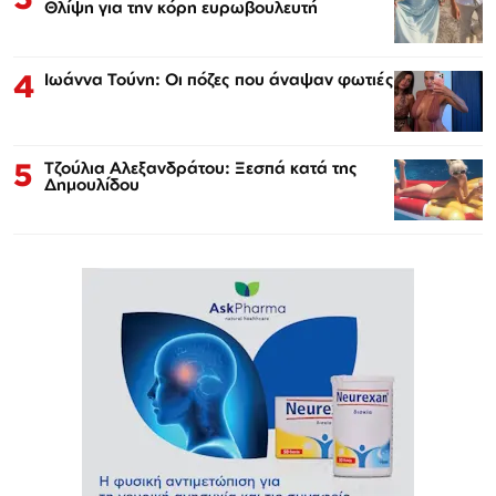
Θλίψη για την κόρη ευρωβουλευτή
4
Ιωάννα Τούνη: Οι πόζες που άναψαν φωτιές
5
Τζούλια Αλεξανδράτου: Ξεσπά κατά της
Δημουλίδου