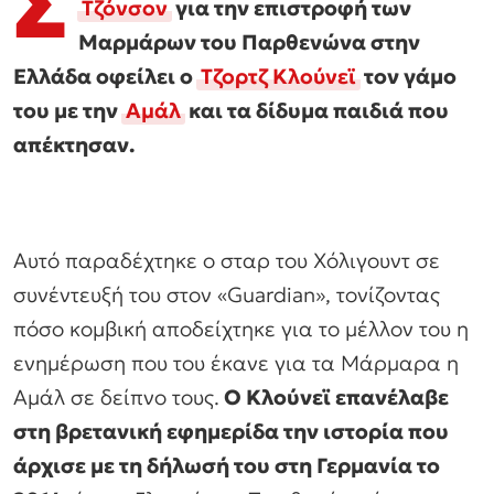
Σ
Τζόνσον
για την επιστροφή των
Μαρμάρων του Παρθενώνα στην
Ελλάδα οφείλει ο
Τζορτζ Κλούνεϊ
τον γάμο
του με την
Αμάλ
και τα δίδυμα παιδιά που
απέκτησαν.
Αυτό παραδέχτηκε ο σταρ του Χόλιγουντ σε
συνέντευξή του στον «Guardian», τονίζοντας
πόσο κομβική αποδείχτηκε για το μέλλον του η
ενημέρωση που του έκανε για τα Μάρμαρα η
Αμάλ σε δείπνο τους.
Ο Κλούνεϊ επανέλαβε
στη βρετανική εφημερίδα την ιστορία που
άρχισε με τη δήλωσή του στη Γερμανία το