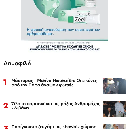
Δημοφιλή
1
Μάστορας – Μελίνα Νικολαΐδη: Οι εικόνες
από την Πάρο άναψαν φωτιές
2
Όλο το παρασκήνιο της ρήξης Ανδρομάχης
- Λιβάνη
3
Πασίγνωστο ζευγάρι της showbiz χώρισε -