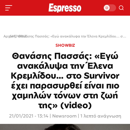
Αρχική
SHOWBIZ
›
›
Θανάσης Πασσάς: «Εγώ ανακάλυψα την Έλενα Κρεμλίδου… στο Survivor έχει παρασυρθεί είναι πιο χαμηλών τόνων στη ζωή της» (video)
SHOWBIZ
Θανάσης Πασσάς: «Εγώ
ανακάλυψα την Έλενα
Κρεμλίδου… στο Survivor
έχει παρασυρθεί είναι πιο
χαμηλών τόνων στη ζωή
της» (video)
21/01/2021 - 13:14
|
Newsroom
| 1 λεπτό ανάγνωση