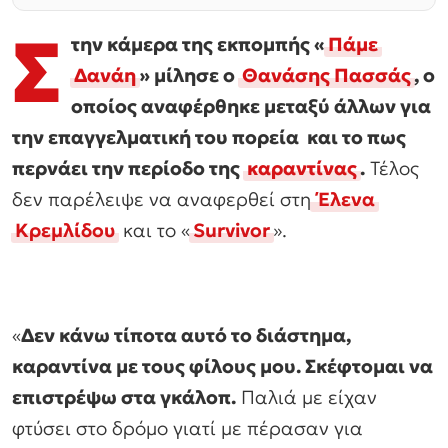
Σ
την κάμερα της εκπομπής «
Πάμε
Δανάη
» μίλησε ο
Θανάσης Πασσάς
, ο
οποίος αναφέρθηκε μεταξύ άλλων για
την επαγγελματική του πορεία και το πως
περνάει την περίοδο της
καραντίνας
.
Τέλος
δεν παρέλειψε να αναφερθεί στη
Έλενα
Κρεμλίδου
και το «
Survivor
».
«
Δεν κάνω τίποτα αυτό το διάστημα,
καραντίνα με τους φίλους μου. Σκέφτομαι να
επιστρέψω στα γκάλοπ.
Παλιά με είχαν
φτύσει στο δρόμο γιατί με πέρασαν για