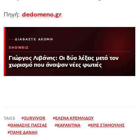
Πηγή:
dedomeno.gr
ΔΙΑΒΆΣΤΕ ΑΚΌΜΗ
SHOWBIZ
Γιώργος Λιβάνης: Οι δύο λέξεις μετά τον
χωρισμό που άναψαν νέες φωτιές
#
SURVIVOR
#
ΕΛΕΝΑ ΚΡΕΜΛΙΔΟΥ
#
ΘΑΝΑΣΗΣ ΠΑΣΣΑΣ
#
ΚΑΡΑΝΤΙΝΑ
#
ΚΡΙΣ ΣΤΑΜΟΥΛΗΣ
#
ΠΑΜΕ ΔΑΝΑΗ