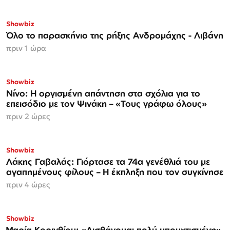
Showbiz
Όλο το παρασκήνιο της ρήξης Ανδρομάχης - Λιβάνη
πριν 1 ώρα
Showbiz
Νίνο: Η οργισμένη απάντηση στα σχόλια για το
επεισόδιο με τον Ψινάκη – «Τους γράφω όλους»
πριν 2 ώρες
Showbiz
Λάκης Γαβαλάς: Γιόρτασε τα 74α γενέθλιά του με
αγαπημένους φίλους – Η έκπληξη που τον συγκίνησε
πριν 4 ώρες
Showbiz
Μαρία Κορινθίου: «Αισθάνομαι πολύ μπουχτισμένη»