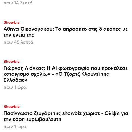
πριν 14 λεπτά
Showbiz
Αθηνά Οικονομάκου: Το απρόοπτο στις διακοπές με
την υγεία της
πριν 45 λεπτά
Showbiz
Γιώργος Λιάγκας: Η AI φωτογραφία που προκάλεσε
καταιγισμό σχολίων – «Ο Τζορτζ Κλούνεϊ της
Ελλάδας»
πριν 1 ώρα
Showbiz
Πασίγνωστο ζευγάρι της showbiz χώρισε - Θλίψη για
την κόρη ευρωβουλευτή
πριν 1 ώρα