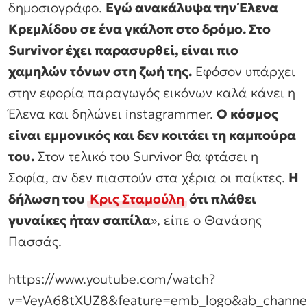
δημοσιογράφο.
Εγώ ανακάλυψα την Έλενα
Κρεμλίδου σε ένα γκάλοπ στο δρόμο. Στο
Survivor έχει παρασυρθεί, είναι πιο
χαμηλών τόνων στη ζωή της.
Εφόσον υπάρχει
στην εφορία παραγωγός εικόνων καλά κάνει η
Έλενα και δηλώνει instagrammer.
Ο κόσμος
είναι εμμονικός και δεν κοιτάει τη καμπούρα
του.
Στον τελικό του Survivor θα φτάσει η
Σοφία, αν δεν πιαστούν στα χέρια οι παίκτες.
Η
δήλωση του
Κρις Σταμούλη
ότι πλάθει
γυναίκες ήταν σαπίλα
», είπε ο Θανάσης
Πασσάς.
https://www.youtube.com/watch?
v=VeyA68tXUZ8&feature=emb_logo&ab_channe