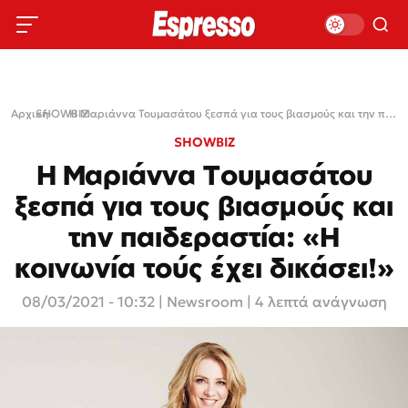
Αρχική
SHOWBIZ
›
›
Η Mαριάννα Τουμασάτου ξεσπά για τους βιασμούς και την παιδεραστία: «Η κοινωνία τούς έχει δικάσει!»
SHOWBIZ
Η Mαριάννα Τουμασάτου
ξεσπά για τους βιασμούς και
την παιδεραστία: «Η
κοινωνία τούς έχει δικάσει!»
08/03/2021 - 10:32
|
Newsroom
| 4 λεπτά ανάγνωση