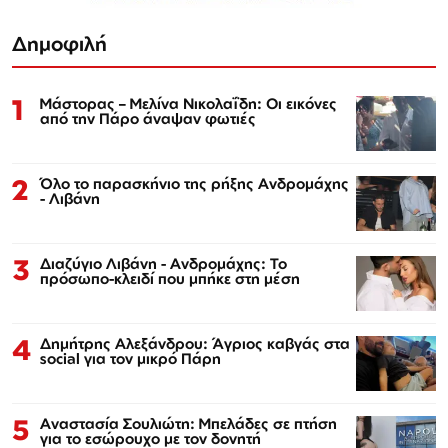
Δημοφιλή
1
Μάστορας – Μελίνα Νικολαΐδη: Οι εικόνες
από την Πάρο άναψαν φωτιές
2
Όλο το παρασκήνιο της ρήξης Ανδρομάχης
- Λιβάνη
3
Διαζύγιο Λιβάνη - Ανδρομάχης: Το
πρόσωπο-κλειδί που μπήκε στη μέση
4
Δημήτρης Αλεξάνδρου: Άγριος καβγάς στα
social για τον μικρό Πάρη
5
Αναστασία Σουλιώτη: Μπελάδες σε πτήση
για το εσώρουχο με τον δονητή