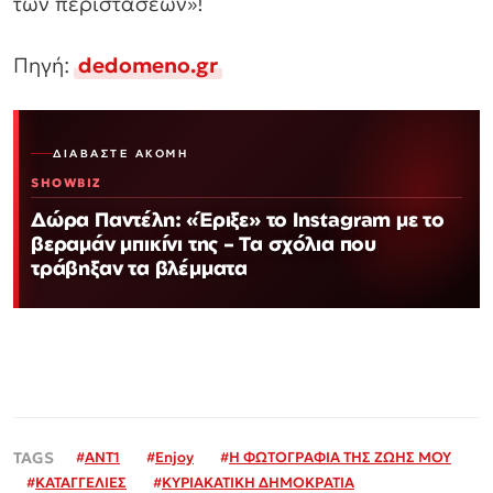
των περιστάσεων»!
Πηγή:
dedomeno.gr
ΔΙΑΒΆΣΤΕ ΑΚΌΜΗ
SHOWBIZ
Δώρα Παντέλη: «Έριξε» το Instagram με το
βεραμάν μπικίνι της – Τα σχόλια που
τράβηξαν τα βλέμματα
#
ΑΝΤ1
#
Εnjoy
#
Η ΦΩΤΟΓΡΑΦΙΑ ΤΗΣ ΖΩΗΣ ΜΟΥ
#
ΚΑΤΑΓΓΕΛΙΕΣ
#
ΚΥΡΙΑΚΑΤΙΚΗ ΔΗΜΟΚΡΑΤΙΑ