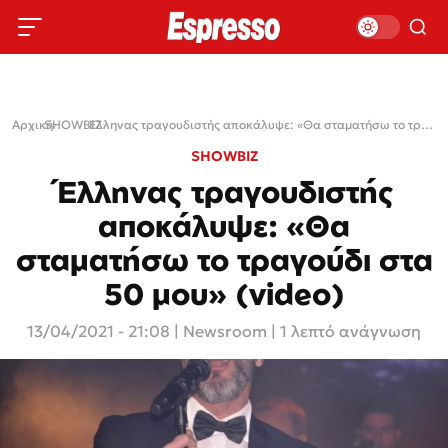
Αρχική
SHOWBIZ
›
›
Έλληνας τραγουδιστής αποκάλυψε: «Θα σταματήσω το τραγούδι στα 50 μου» (video)
SHOWBIZ
Έλληνας τραγουδιστής
αποκάλυψε: «Θα
σταματήσω το τραγούδι στα
50 μου» (video)
13/04/2021 - 21:08
|
Newsroom
| 1 λεπτό ανάγνωση