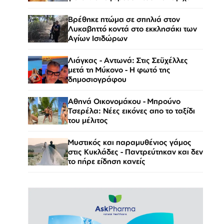
Βρέθηκε πτώμα σε σπηλιά στον
Λυκαβηττό κοντά στο εκκλησάκι των
Αγίων Ισιδώρων
Λιάγκας - Αντωνά: Στις Σεϋχέλλες
μετά τη Μύκονο - Η φωτό της
δημοσιογράφου
Αθηνά Οικονομάκου - Μπρούνο
Τσερέλα: Νέες εικόνες απο το ταξίδι
του μέλιτος
Μυστικός και παραμυθένιος γάμος
στις Κυκλάδες - Παντρεύτηκαν και δεν
το πήρε είδηση κανείς