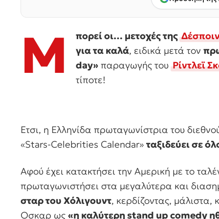
Μ
πορεί οι… μετοχές της
Δέσποι
για τα καλά
, ειδικά μετά τον
πρω
day»
παραγωγής του
Ρίντλεϊ Σκ
τίποτε!
Ετσι, η Ελληνίδα πρωταγωνίστρια του διεθν
«Stars-Celebrities Calendar»
ταξιδεύει σε όλ
Αφού έχει κατακτήσει την Αμερική με το ταλέ
πρωταγωνιστήσει στα μεγαλύτερα και διαση
σταρ του Χόλιγουντ
, κερδίζοντας, μάλιστα,
Οσκαρ ως
«η καλύτερη stand up comedy η