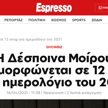
ΠΡΩ
ΡΕΠΟΡΤΑΖ
ΠΟΛΙΤΙΚΗ
ΚΟΣΜΟΣ
SPORTS
ΖΩΔΙΑ
ε 12 σταρ για ημερολόγιο του 2021
SHOWBIZ
Η Δέσποινα Μοίρο
μορφώνεται σε 12
 ημερολόγιο του 
16/04/2021 - 11:38
|
Newsroom
| 2 λεπτά ανάγνωση