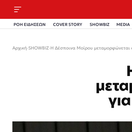
ΡΟΗ ΕΙΔΗΣΕΩΝ
COVER STORY
SHOWBIZ
MEDIA
Αρχική
›
SHOWBIZ
›
Η Δέσποινα Μοίρου μεταμορφώνεται σ
μετα
για