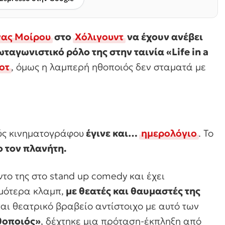
νας Μοίρου
στο
Χόλιγουντ
να έχουν ανέβει
ταγωνιστικό ρόλο της στην ταινία «Life in a
οτ
, όμως η λαμπερή ηθοποιός δεν σταματά με
ούς κινηματογράφου
έγινε και…
ημερολόγιο
. Το
ο τον πλανήτη.
ντο της στο stand up comedy και έχει
μότερα κλαμπ,
με θεατές και θαυμαστές της
 και θεατρικό βραβείο αντίστοιχο με αυτό των
θοποιός»
, δέχτηκε μια πρόταση-έκπληξη από