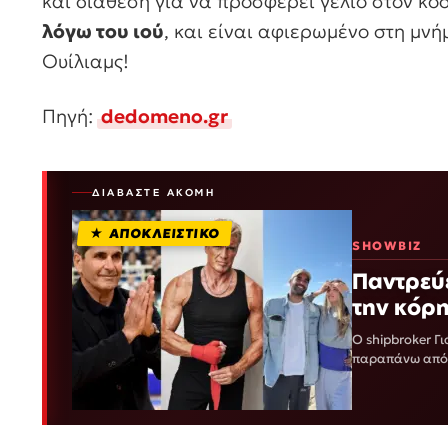
και διάθεση για να προσφέρει γέλιο στον κό
λόγω του ιού
, και είναι αφιερωμένο στη μν
Ουίλιαμς!
Πηγή:
dedomeno.gr
ΔΙΑΒΆΣΤΕ ΑΚΌΜΗ
ΑΠΟΚΛΕΙΣΤΙΚΟ
SHOWBIZ
Παντρεύε
την κόρη
Ο shipbroker Γ
παραπάνω από έ