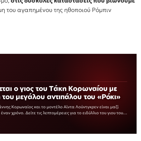
σμο,
στις δύσκολες καταστάσεις που βιώνουμε
ήμη του αγαπημένου της ηθοποιού Ρόμπιν
ται ο γιος του Τάκη Κορωναίου με
 του μεγάλου αντιπάλου του «Ρόκι»
ιάννης Κορωναίος και το μοντέλο Αϊντα Λούντγκρεν είναι μαζί
ναν χρόνο. Δείτε τις λεπτομέρειες για το ειδύλλιο του γιου του…