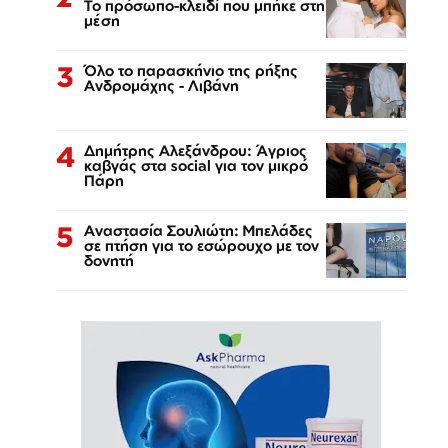
Το πρόσωπο-κλειδί που μπήκε στη
μέση
3
Όλο το παρασκήνιο της ρήξης
Ανδρομάχης - Λιβάνη
4
Δημήτρης Αλεξάνδρου: Άγριος
καβγάς στα social για τον μικρό
Πάρη
5
Αναστασία Σουλιώτη: Μπελάδες
σε πτήση για το εσώρουχο με τον
δονητή