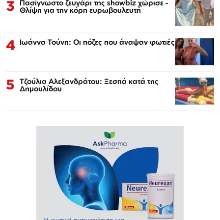
3
Πασίγνωστο ζευγάρι της showbiz χώρισε -
Θλίψη για την κόρη ευρωβουλευτή
4
Ιωάννα Τούνη: Οι πόζες που άναψαν φωτιές
5
Τζούλια Αλεξανδράτου: Ξεσπά κατά της
Δημουλίδου