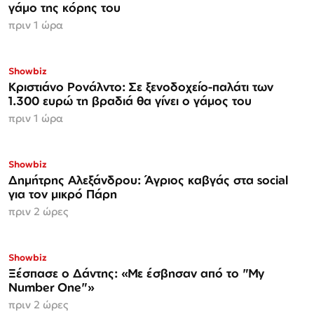
γάμο της κόρης του
πριν 1 ώρα
Showbiz
Κριστιάνο Ρονάλντο: Σε ξενοδοχείο-παλάτι των
1.300 ευρώ τη βραδιά θα γίνει ο γάμος του
πριν 1 ώρα
Showbiz
Δημήτρης Αλεξάνδρου: Άγριος καβγάς στα social
για τον μικρό Πάρη
πριν 2 ώρες
Showbiz
Ξέσπασε ο Δάντης: «Με έσβησαν από το "My
Number One"»
πριν 2 ώρες