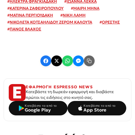
#
ΗΛΕΚΤΡΑ ΦΡΑΓΚΙΑΔΑΚΗ
#
ΙΩΑΝΝΑ ΛΕΚΚΑ
#
ΚΑΤΕΡΙΝΑ ΖΑΦΕΙΡΟΠΟΥΛΟΥ
#
ΜΑΙΡΗ ΜΗΝΑ
#
ΜΑΤΙΝΑ ΠΕΡΓΙΟΥΔΑΚΗ
#
ΝΙΚΗ ΛΑΜΗ
#
ΝΙΚΟΛΕΤΑ ΚΟΤΣΑΗΛΙΔΟΥ ΖΕΡΟΜ ΚΑΛΟΥΤΑ
#
ΟΡΕΣΤΗΣ
#
ΠΑΝΟΣ ΒΛΑΧΟΣ
ΕΦΑΡΜΟΓΗ ESPRESSO NEWS
Κατεβάστε τη δωρεάν εφαρμογή και διαβάστε
πρώτοι τις ειδήσεις στο κινητό σας.
Κατεβάστε το από το
Κατεβάστε το από το
Google Play
App Store