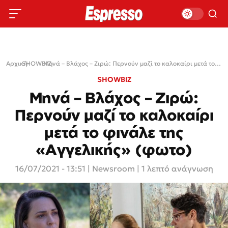
Αρχική
SHOWBIZ
›
›
Μηνά – Βλάχος – Ζιρώ: Περνούν μαζί το καλοκαίρι μετά το φινάλε της «Αγγελικής» (φωτο)
SHOWBIZ
Μηνά – Βλάχος – Ζιρώ:
Περνούν μαζί το καλοκαίρι
μετά το φινάλε της
«Αγγελικής» (φωτο)
16/07/2021 - 13:51
|
Newsroom
| 1 λεπτό ανάγνωση