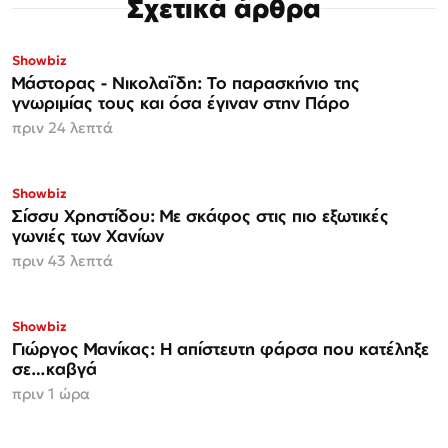
Σχετικά άρθρα
Showbiz
Μάστορας - Νικολαΐδη: Το παρασκήνιο της
γνωριμίας τους και όσα έγιναν στην Πάρο
πριν 24 λεπτά
Showbiz
Σίσσυ Χρηστίδου: Με σκάφος στις πιο εξωτικές
γωνιές των Χανίων
πριν 43 λεπτά
Showbiz
Γιώργος Μανίκας: Η απίστευτη φάρσα που κατέληξε
σε…καβγά
πριν 1 ώρα