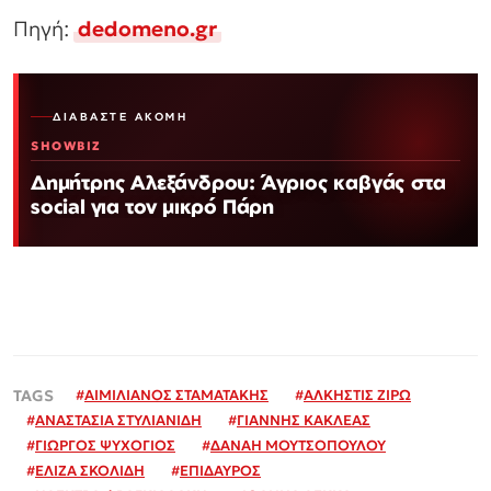
Πηγή:
dedomeno.gr
ΔΙΑΒΆΣΤΕ ΑΚΌΜΗ
SHOWBIZ
Δημήτρης Αλεξάνδρου: Άγριος καβγάς στα
social για τον μικρό Πάρη
#
ΑΙΜΙΛΙΑΝΟΣ ΣΤΑΜΑΤΑΚΗΣ
#
ΑΛΚΗΣΤΙΣ ΖΙΡΩ
#
ΑΝΑΣΤΑΣΙΑ ΣΤΥΛΙΑΝΙΔΗ
#
ΓΙΑΝΝΗΣ ΚΑΚΛΕΑΣ
#
ΓΙΩΡΓΟΣ ΨΥΧΟΓΙΟΣ
#
ΔΑΝΑΗ ΜΟΥΤΣΟΠΟΥΛΟΥ
#
ΕΛΙΖΑ ΣΚΟΛΙΔΗ
#
ΕΠΙΔΑΥΡΟΣ