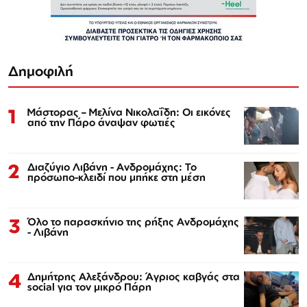
Δημοφιλή
1
Μάστορας – Μελίνα Νικολαΐδη: Οι εικόνες
από την Πάρο άναψαν φωτιές
2
Διαζύγιο Λιβάνη - Ανδρομάχης: Το
πρόσωπο-κλειδί που μπήκε στη μέση
3
Όλο το παρασκήνιο της ρήξης Ανδρομάχης
- Λιβάνη
4
Δημήτρης Αλεξάνδρου: Άγριος καβγάς στα
social για τον μικρό Πάρη