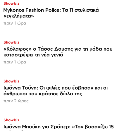
Showbiz
Mykonos Fashion Police: Τα 11 στυλιστικά
«εγκλήματα»
πριν 1 ώρα
Showbiz
«Κόλαφος» o Tάσος Δουσης για τη μόδα που
καταστρέφει τη νέα γενιά
πριν 1 ώρα
Showbiz
Ιωάννα Τούνη: Οι φιλίες που έσβησαν και οι
άνθρωποι που κράτησε δίπλα της
πριν 2 ώρες
Showbiz
Ιωάννα Μπούκη για Σρόιτερ: «Τον βασανίζω 15