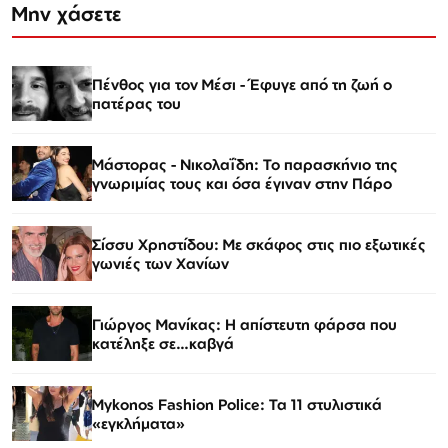
Μην χάσετε
Πένθος για τον Μέσι - Έφυγε από τη ζωή ο
πατέρας του
Μάστορας - Νικολαΐδη: Το παρασκήνιο της
γνωριμίας τους και όσα έγιναν στην Πάρο
Σίσσυ Χρηστίδου: Με σκάφος στις πιο εξωτικές
γωνιές των Χανίων
Γιώργος Μανίκας: Η απίστευτη φάρσα που
κατέληξε σε…καβγά
Mykonos Fashion Police: Τα 11 στυλιστικά
«εγκλήματα»