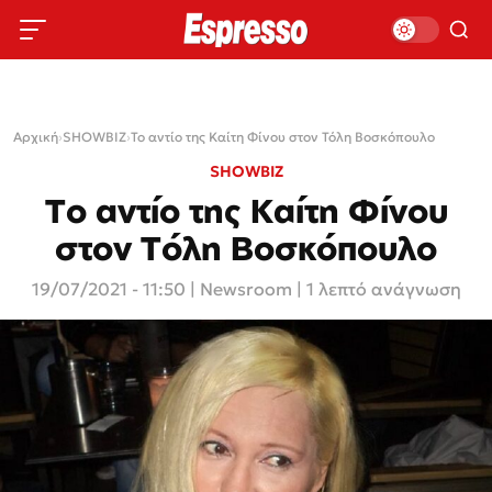
Αρχική
›
SHOWBIZ
›
Το αντίο της Καίτη Φίνου στον Τόλη Βοσκόπουλο
SHOWBIZ
Το αντίο της Καίτη Φίνου
στον Τόλη Βοσκόπουλο
19/07/2021 - 11:50
|
Newsroom
| 1 λεπτό ανάγνωση