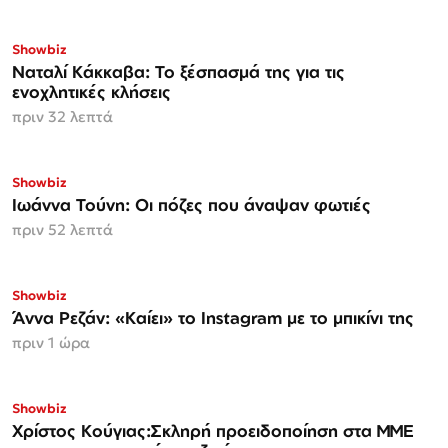
Showbiz
Ναταλί Κάκκαβα: Το ξέσπασμά της για τις
ενοχλητικές κλήσεις
πριν 32 λεπτά
Showbiz
Ιωάννα Τούνη: Οι πόζες που άναψαν φωτιές
πριν 52 λεπτά
Showbiz
Άννα Ρεζάν: «Καίει» το Instagram με το μπικίνι της
πριν 1 ώρα
Showbiz
Χρίστος Κούγιας:Σκληρή προειδοποίηση στα ΜΜΕ