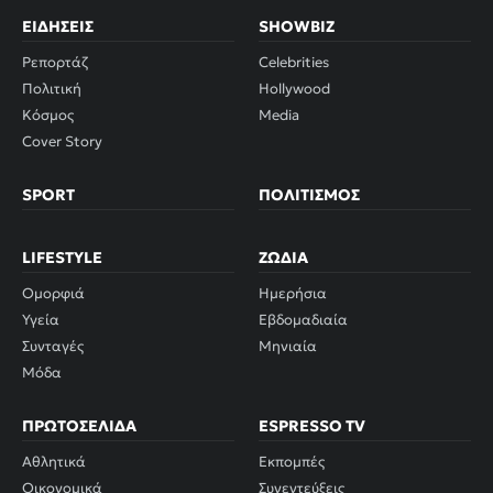
ΕΙΔΉΣΕΙΣ
SHOWBIZ
Ρεπορτάζ
Celebrities
Πολιτική
Hollywood
Κόσμος
Media
Cover Story
SPORT
ΠΟΛΙΤΙΣΜΌΣ
LIFESTYLE
ΖΏΔΙΑ
Ομορφιά
Ημερήσια
Υγεία
Εβδομαδιαία
Συνταγές
Μηνιαία
Μόδα
ΠΡΩΤΟΣΈΛΙΔΑ
ESPRESSO TV
Αθλητικά
Εκπομπές
Οικονομικά
Συνεντεύξεις