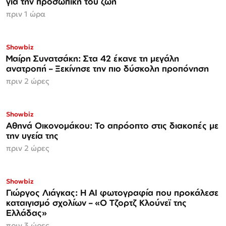
για την προσωπική του ζωή
πριν 1 ώρα
Showbiz
Μαίρη Συνατσάκη: Στα 42 έκανε τη μεγάλη
ανατροπή – Ξεκίνησε την πιο δύσκολη προπόνηση
πριν 2 ώρες
Showbiz
Αθηνά Οικονομάκου: Το απρόοπτο στις διακοπές με
την υγεία της
πριν 2 ώρες
Showbiz
Γιώργος Λιάγκας: Η AI φωτογραφία που προκάλεσε
καταιγισμό σχολίων – «Ο Τζορτζ Κλούνεϊ της
Ελλάδας»
πριν 3 ώρες