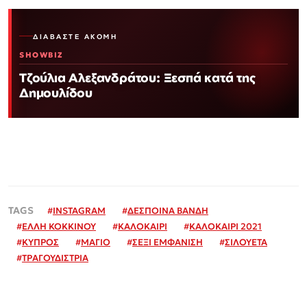
ΔΙΑΒΆΣΤΕ ΑΚΌΜΗ
SHOWBIZ
Τζούλια Αλεξανδράτου: Ξεσπά κατά της
Δημουλίδου
#
INSTAGRAM
#
ΔΕΣΠΟΙΝΑ ΒΑΝΔΗ
#
ΕΛΛΗ ΚΟΚΚΙΝΟΥ
#
ΚΑΛΟΚΑΙΡΙ
#
ΚΑΛΟΚΑΙΡΙ 2021
#
ΚΥΠΡΟΣ
#
ΜΑΓΙΟ
#
ΣΕΞΙ ΕΜΦΑΝΙΣΗ
#
ΣΙΛΟΥΕΤΑ
#
ΤΡΑΓΟΥΔΙΣΤΡΙΑ