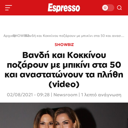
Αρχική
SHOWBIZ
›
›
Βανδή και Κοκκίνου ποζάρουν με μπικίνι στα 50 και αναστατώνουν τα πλήθη (video)
SHOWBIZ
Βανδή και Κοκκίνου
ποζάρουν με μπικίνι στα 50
και αναστατώνουν τα πλήθη
(video)
02/08/2021 - 09:28
|
Newsroom
| 1 λεπτό ανάγνωση