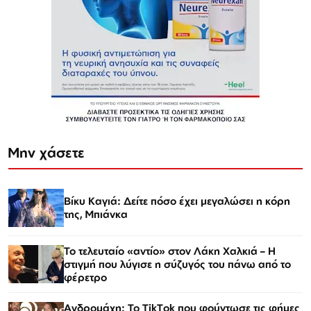
Μην χάσετε
Βίκυ Καγιά: Δείτε πόσο έχει μεγαλώσει η κόρη
της, Μπιάνκα
Το τελευταίο «αντίο» στον Λάκη Χαλκιά – Η
στιγμή που λύγισε η σύζυγός του πάνω από το
φέρετρο
Ανδρομάχη: Το TikTok που φούντωσε τις φήμες