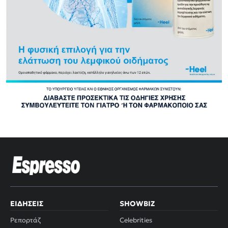
ΕΙΔΉΣΕΙΣ
SHOWBIZ
Ρεπορτάζ
Celebrities