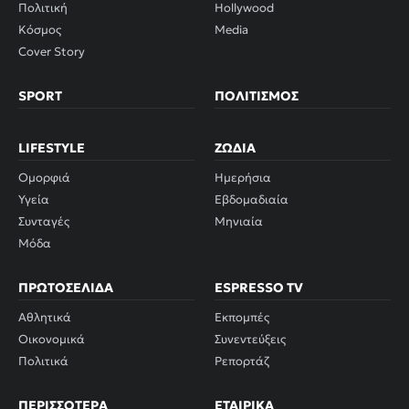
Πολιτική
Hollywood
Κόσμος
Media
Cover Story
SPORT
ΠΟΛΙΤΙΣΜΌΣ
LIFESTYLE
ΖΏΔΙΑ
Ομορφιά
Ημερήσια
Υγεία
Εβδομαδιαία
Συνταγές
Μηνιαία
Μόδα
ΠΡΩΤΟΣΈΛΙΔΑ
ESPRESSO TV
Αθλητικά
Εκπομπές
Οικονομικά
Συνεντεύξεις
Πολιτικά
Ρεπορτάζ
ΠΕΡΙΣΣΌΤΕΡΑ
ΕΤΑΙΡΙΚΆ