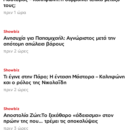
τους;
πριν 1 ώρα
Showbiz
Ανησυχία για Παπαμιχαήλ: Αγνώριστος μετά την
απότομη απώλεια βάρους
πριν 2 ώρες
Showbiz
Τι έγινε στην Πάρο; Η ένταση Μάστορα – Καληφώνη
και ο ρόλος της Νικολαΐδη
πριν 2 ώρες
Showbiz
Αποστολία Ζώη:Το ξεκάθαρο «άδειασμα» στον
πρώην της που… τρέμει τις αποκαλύψεις
πριν 3 ώρες