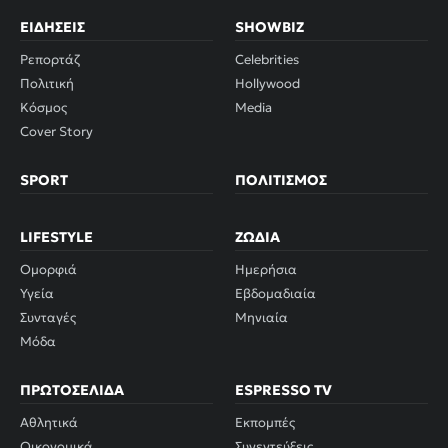
ΕΙΔΉΣΕΙΣ
SHOWBIZ
Ρεπορτάζ
Celebrities
Πολιτική
Hollywood
Κόσμος
Media
Cover Story
SPORT
ΠΟΛΙΤΙΣΜΌΣ
LIFESTYLE
ΖΏΔΙΑ
Ομορφιά
Ημερήσια
Υγεία
Εβδομαδιαία
Συνταγές
Μηνιαία
Μόδα
ΠΡΩΤΟΣΈΛΙΔΑ
ESPRESSO TV
Αθλητικά
Εκπομπές
Οικονομικά
Συνεντεύξεις