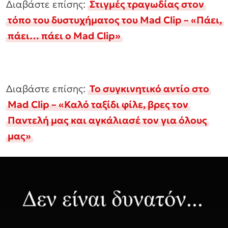
Διαβάστε επίσης:
Στιγμές τραγωδίας στον
τόπο του δυστυχήματος του Mad Clip – «Πάει,
πάει… πάει ο Mad Clip»
Διαβάστε επίσης:
Το συγκινητικό αντίο στο
Mad Clip – «Καλό ταξίδι φίλε, βρες τον
Παντελή μας και αγκάλιασέ τον για όλους
μας»