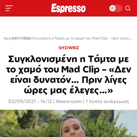
Αρχική
SHOWBIZ
›
›
Συγκλονισμένη η Τάμτα με το χαμό του Mad Clip – «Δεν είναι δυνατόν… Πριν λίγες ώρες μας έλεγες…»
SHOWBIZ
Συγκλονισμένη η Τάμτα με
το χαμό του Mad Clip – «Δεν
είναι δυνατόν… Πριν λίγες
ώρες μας έλεγες…»
02/09/2021 - 14:12
|
Newsroom
| 1 λεπτό ανάγνωση