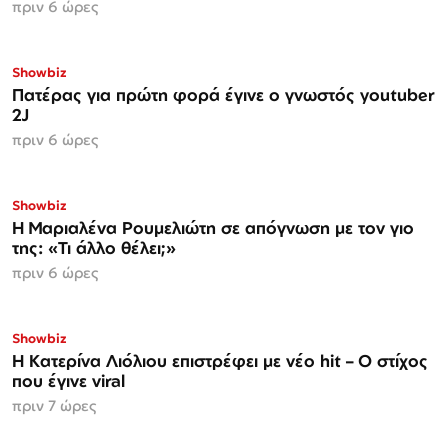
πριν 6 ώρες
Showbiz
Πατέρας για πρώτη φορά έγινε ο γνωστός youtuber
2J
πριν 6 ώρες
Showbiz
H Μαριαλένα Ρουμελιώτη σε απόγνωση με τον γιο
της: «Τι άλλο θέλει;»
πριν 6 ώρες
Showbiz
Η Κατερίνα Λιόλιου επιστρέφει με νέο hit – Ο στίχος
που έγινε viral
πριν 7 ώρες