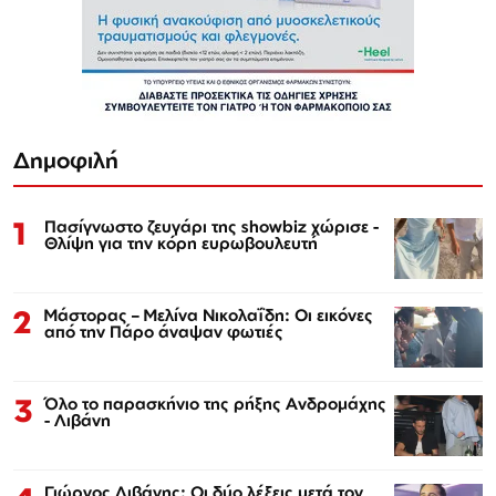
Δημοφιλή
1
Πασίγνωστο ζευγάρι της showbiz χώρισε -
Θλίψη για την κόρη ευρωβουλευτή
2
Μάστορας – Μελίνα Νικολαΐδη: Οι εικόνες
από την Πάρο άναψαν φωτιές
3
Όλο το παρασκήνιο της ρήξης Ανδρομάχης
- Λιβάνη
Γιώργος Λιβάνης: Οι δύο λέξεις μετά τον