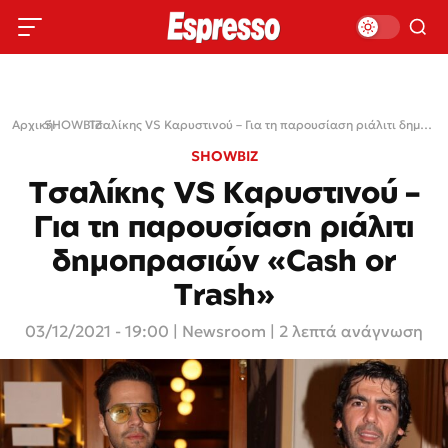
Αρχική
SHOWBIZ
›
›
Τσαλίκης VS Καρυστινού – Για τη παρουσίαση ριάλιτι δημοπρασιών «Cash or Trash»
SHOWBIZ
Τσαλίκης VS Καρυστινού –
Για τη παρουσίαση ριάλιτι
δημοπρασιών «Cash or
Trash»
03/12/2021 - 19:00
|
Newsroom
| 2 λεπτά ανάγνωση