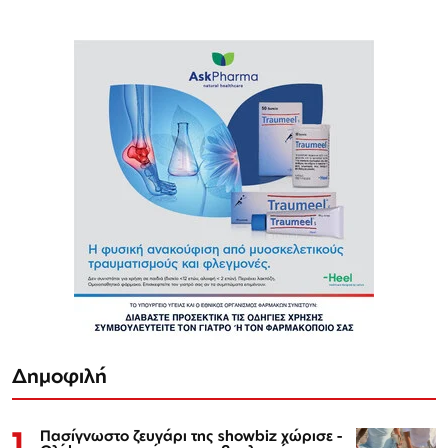
Δημοφιλή
1
Πασίγνωστο ζευγάρι της showbiz χώρισε -