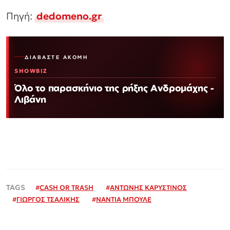
Πηγή:
dedomeno.gr
ΔΙΑΒΆΣΤΕ ΑΚΌΜΗ
SHOWBIZ
Όλο το παρασκήνιο της ρήξης Ανδρομάχης -
Λιβάνη
#
CASH OR TRASH
#
ΑΝΤΩΝΗΣ ΚΑΡΥΣΤΙΝΟΣ
#
ΓΙΩΡΓΟΣ ΤΣΑΛΙΚΗΣ
#
ΝΑΝΤΙΑ ΜΠΟΥΛΕ