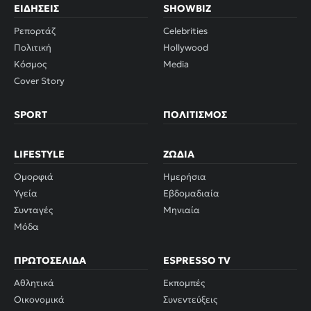
ΕΙΔΉΣΕΙΣ
SHOWBIZ
Ρεπορτάζ
Celebrities
Πολιτική
Hollywood
Κόσμος
Media
Cover Story
SPORT
ΠΟΛΙΤΙΣΜΌΣ
LIFESTYLE
ΖΏΔΙΑ
Ομορφιά
Ημερήσια
Υγεία
Εβδομαδιαία
Συνταγές
Μηνιαία
Μόδα
ΠΡΩΤΟΣΈΛΙΔΑ
ESPRESSO TV
Αθλητικά
Εκπομπές
Οικονομικά
Συνεντεύξεις