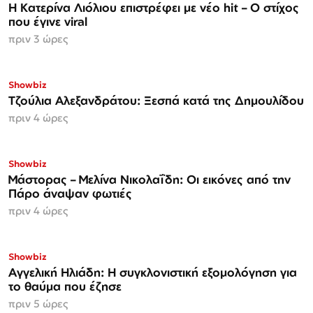
Η Κατερίνα Λιόλιου επιστρέφει με νέο hit – Ο στίχος
που έγινε viral
πριν 3 ώρες
Showbiz
Τζούλια Αλεξανδράτου: Ξεσπά κατά της Δημουλίδου
πριν 4 ώρες
Showbiz
Μάστορας – Μελίνα Νικολαΐδη: Οι εικόνες από την
Πάρο άναψαν φωτιές
πριν 4 ώρες
Showbiz
Αγγελική Ηλιάδη: Η συγκλονιστική εξομολόγηση για
το θαύμα που έζησε
πριν 5 ώρες