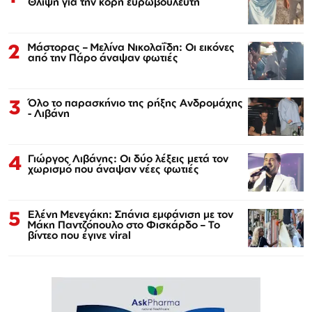
Θλίψη για την κόρη ευρωβουλευτή
2
Μάστορας – Μελίνα Νικολαΐδη: Οι εικόνες
από την Πάρο άναψαν φωτιές
3
Όλο το παρασκήνιο της ρήξης Ανδρομάχης
- Λιβάνη
4
Γιώργος Λιβάνης: Οι δύο λέξεις μετά τον
χωρισμό που άναψαν νέες φωτιές
5
Ελένη Μενεγάκη: Σπάνια εμφάνιση με τον
Μάκη Παντζόπουλο στο Φισκάρδο – Το
βίντεο που έγινε viral