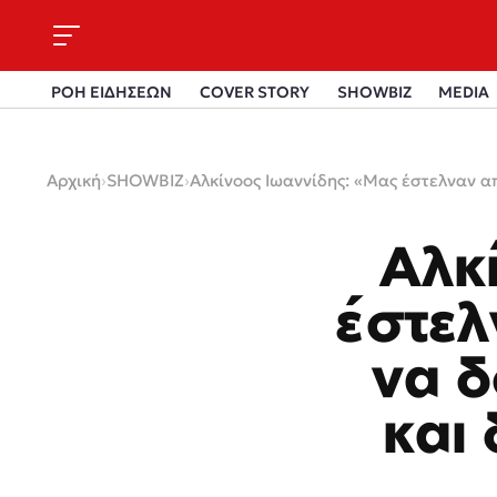
ΡΟΗ ΕΙΔΗΣΕΩΝ
COVER STORY
SHOWBIZ
MEDIA
Αρχική
›
SHOWBIZ
›
Αλκίνοος Ιωαννίδης: «Μας έστελναν απ
Αλκ
έστελ
να δ
και