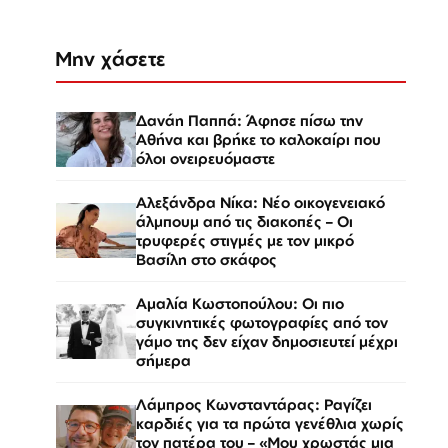
Μην χάσετε
Δανάη Παππά: Άφησε πίσω την
Αθήνα και βρήκε το καλοκαίρι που
όλοι ονειρευόμαστε
Αλεξάνδρα Νίκα: Νέο οικογενειακό
άλμπουμ από τις διακοπές – Οι
τρυφερές στιγμές με τον μικρό
Βασίλη στο σκάφος
Αμαλία Κωστοπούλου: Οι πιο
συγκινητικές φωτογραφίες από τον
γάμο της δεν είχαν δημοσιευτεί μέχρι
σήμερα
Λάμπρος Κωνσταντάρας: Ραγίζει
καρδιές για τα πρώτα γενέθλια χωρίς
τον πατέρα του – «Μου χρωστάς μια