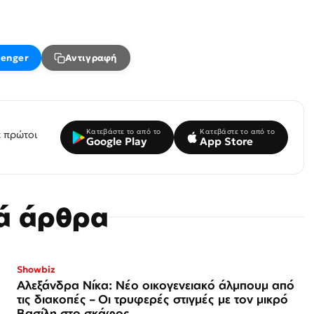
enger
Αντιγραφή
Κατεβάστε το από το
Κατεβάστε το από το
 πρώτοι
Google Play
App Store
κά άρθρα
Showbiz
Αλεξάνδρα Νίκα: Νέο οικογενειακό άλμπουμ από
τις διακοπές – Οι τρυφερές στιγμές με τον μικρό
Βασίλη στο σκάφος