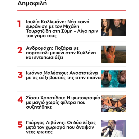
Δημοφιλή
1
Ιουλία Καλλιμάνη: Νέα κοινή
εμφάνιση με τον Μιχάλη
Τουρατζίδη στη Σύμη – Λίγο πριν
τον γάμο τους
2
Ανδρομάχη: Ποζάρει με
πορτοκαλί μπικίνι στην Κυλλήνη
και εντυπωσιάζει
3
Ιωάννα Μαλέσκου: Αναστατώνει
με τις σέξι βουτιές της στην πισίνα
4
Σίσσυ Χρηστίδου: Η φωτογραφία
με μαγιό χωρίς φίλτρα που
συζητήθηκε
5
Γιώργος Λιβάνης: Οι δύο λέξεις
μετά τον χωρισμό που άναψαν
νέες φωτιές