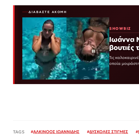
ΔΙΑΒΆΣΤΕ ΑΚΌΜΗ
SHOWBIZ
Ιωάννα Μ
βουτιές 
Τις καλοκαιριν
οποία μοιράστηκ
της…
#
ΑΛΚΙΝΟΟΣ ΙΩΑΝΝΙΔΗΣ
#
ΔΥΣΚΟΛΕΣ ΣΤΙΓΜΕΣ
#