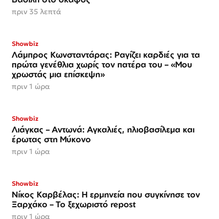
πριν 35 λεπτά
Showbiz
Λάμπρος Κωνσταντάρας: Ραγίζει καρδιές για τα
πρώτα γενέθλια χωρίς τον πατέρα του – «Μου
χρωστάς μια επίσκεψη»
πριν 1 ώρα
Showbiz
Λιάγκας – Αντωνά: Αγκαλιές, ηλιοβασίλεμα και
έρωτας στη Μύκονο
πριν 1 ώρα
Showbiz
Νίκος Καρβέλας: Η ερμηνεία που συγκίνησε τον
Ξαρχάκο – Το ξεχωριστό repost
πριν 1 ώρα