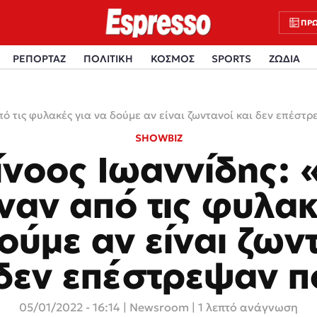
ΠΡΩ
ΡΕΠΟΡΤΑΖ
ΠΟΛΙΤΙΚΗ
ΚΟΣΜΟΣ
SPORTS
ΖΩΔΙΑ
ό τις φυλακές για να δούμε αν είναι ζωντανοί και δεν επέστ
SHOWBIZ
ίνοος Ιωαννίδης: 
ναν από τις φυλακ
ούμε αν είναι ζων
 δεν επέστρεψαν π
05/01/2022 - 16:14
|
Newsroom
| 1 λεπτό ανάγνωση