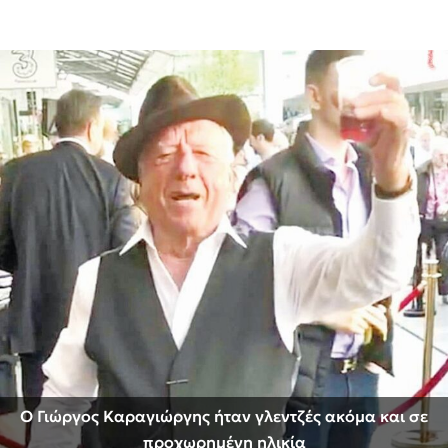
Ο Γιώργος Καραγιώργης ήταν γλεντζές ακόμα και σε
προχωρημένη ηλικία