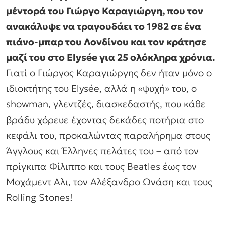
μέντορά του Γιώργο Καραγιώργη, που τον
ανακάλυψε να τραγουδάει το 1982 σε ένα
πιάνο-μπαρ του Λονδίνου και τον κράτησε
μαζί του στο Elysée για 25 ολόκληρα χρόνια.
Γιατί ο Γιώργος Καραγιώργης δεν ήταν μόνο ο
ιδιοκτήτης του Elysée, αλλά η «ψυχή» του, ο
showman, γλεντζές, διασκεδαστής, που κάθε
βράδυ χόρευε έχοντας δεκάδες ποτήρια στο
κεφάλι του, προκαλώντας παραλήρημα στους
Άγγλους και Έλληνες πελάτες του – από τον
πρίγκιπα Φίλιππο και τους Beatles έως τον
Μοχάμεντ Αλι, τον Αλέξανδρο Ωνάση και τους
Rolling Stones!