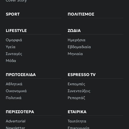
Cover Story
SPORT
ΠΟΛΙΤΙΣΜΌΣ
LIFESTYLE
ΖΏΔΙΑ
Ομορφιά
Ημερήσια
Υγεία
Εβδομαδιαία
Συνταγές
Μηνιαία
Μόδα
ΠΡΩΤΟΣΈΛΙΔΑ
ESPRESSO TV
Αθλητικά
Εκπομπές
Οικονομικά
Συνεντεύξεις
Πολιτικά
Ρεπορτάζ
ΠΕΡΙΣΣΌΤΕΡΑ
ΕΤΑΙΡΙΚΆ
Advertorial
Ταυτότητα
Newsletter
Επικοινωνία