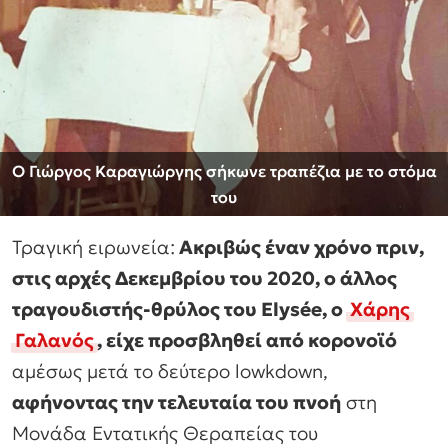
Ο Γιώργος Καραγιώργης σήκωνε τραπέζια με το στόμα
του
Τραγική ειρωνεία:
Ακριβώς έναν χρόνο πριν,
στις αρχές Δεκεμβρίου του 2020, ο άλλος
τραγουδιστής-θρύλος του Elysée, ο
Χάρης
Γαλανός
, είχε προσβληθεί από κορονοϊό
αμέσως μετά το δεύτερο lowkdown,
αφήνοντας την τελευταία του πνοή
στη
Μονάδα Εντατικής Θεραπείας του