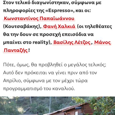
Στον τελικό διαγωνίστηκαν, σύμφωνα με
πληροφορίες της «Espresso», και οι:
Κωνσταντίνος Παπαϊωάννου
(Κουτσαβάκης),
Φανή Χαλκιά
(οι τηλεθέατες
θα την δουν σε προσεχή επεισόδια να
μπαίνει στο reality),
Βασίλης Λέτζος
,
Μάνος
Πανταζής
!
Πότε, όμως, θα προβληθεί ο μεγάλος τελικός;
Αυτό δεν πρόκειται να γίνει πριν από τον
Απρίλιο, σύμφωνα με τον μέχρι τώρα
προγραμματισμό του καναλιού.