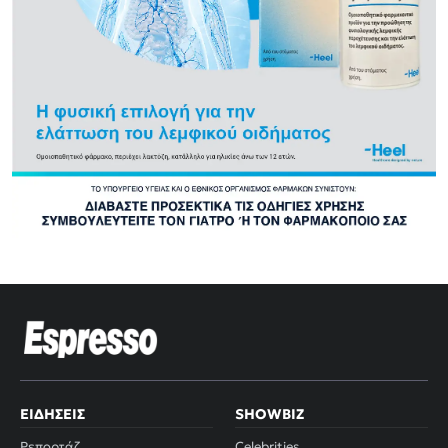
ΕΙΔΉΣΕΙΣ
SHOWBIZ
Ρεπορτάζ
Celebrities