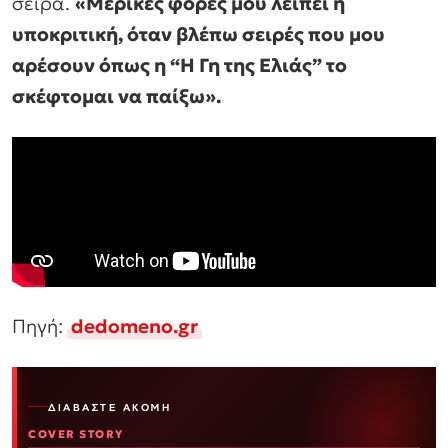
σειρά.
«Μερικές φορές μου λείπει η
υποκριτική, όταν βλέπω σειρές που μου
αρέσουν όπως η “Η Γη της Ελιάς” το
σκέφτομαι να παίξω».
Πηγή:
dedomeno.gr
ΔΙΑΒΆΣΤΕ ΑΚΌΜΗ
COVER STORY