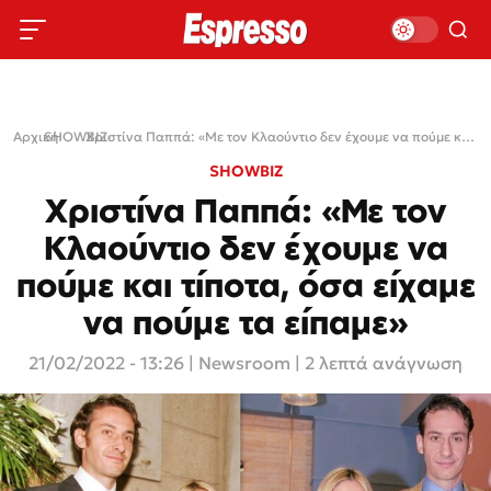
Αρχική
SHOWBIZ
›
›
Χριστίνα Παππά: «Με τον Κλαούντιο δεν έχουμε να πούμε και τίποτα, όσα είχαμε να πούμε τα είπαμε»
SHOWBIZ
Χριστίνα Παππά: «Με τον
Κλαούντιο δεν έχουμε να
πούμε και τίποτα, όσα είχαμε
να πούμε τα είπαμε»
21/02/2022 - 13:26
|
Newsroom
| 2 λεπτά ανάγνωση