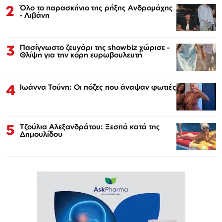
2
Όλο το παρασκήνιο της ρήξης Ανδρομάχης
- Λιβάνη
3
Πασίγνωστο ζευγάρι της showbiz χώρισε -
Θλίψη για την κόρη ευρωβουλευτή
4
Ιωάννα Τούνη: Οι πόζες που άναψαν φωτιές
5
Τζούλια Αλεξανδράτου: Ξεσπά κατά της
Δημουλίδου