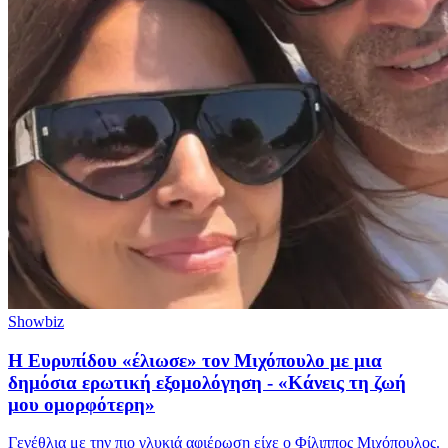
Showbiz
Η Ευρυπίδου «έλιωσε» τον Μιχόπουλο με μια
δημόσια ερωτική εξομολόγηση - «Κάνεις τη ζωή
μου ομορφότερη»
Γενέθλια με την πιο γλυκιά αφιέρωση είχε ο Φίλιππος Μιχόπουλος.