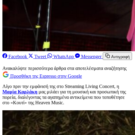
Facebook
Tweet
WhatsApp
Messenger
Αντιγραφή
Ανακαλύψτε περισσότερα άρθρα στα αποτελέσματα αναζήτησης
Προσθήκη της Espresso στην Google
Λίγο πριν την εμφάνισή της στο Streaming Living Concert, η
Μαρία Καρλάκη
μας μιλάει για τη μουσική και προσωπική της
πορεία, διαλέγοντας τα αγαπημένα αντικείμενα που τοποθέτησε
στο «Κουτί» της Heaven Music.