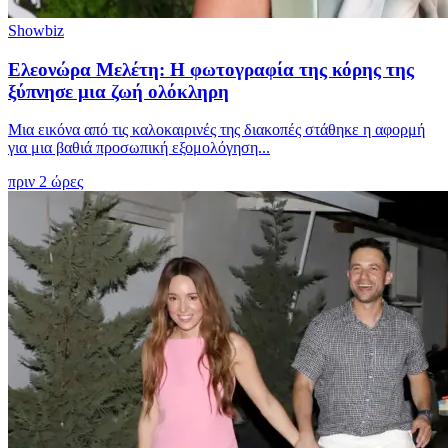
Showbiz
Ελεονώρα Μελέτη: Η φωτογραφία της κόρης της
ξύπνησε μια ζωή ολόκληρη
Μια εικόνα από τις καλοκαιρινές της διακοπές στάθηκε η αφορμή
για μια βαθιά προσωπική εξομολόγηση...
πριν 2 ώρες