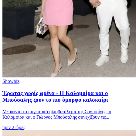
Showbiz
Έρωτας χωρίς φρένα - Η Καλομοίρα και ο
Μπούσαλης ζουν το πιο όμορφο καλοκαίρι
Με φόντο το μαγευτικό ηλιοβασίλεμα της Σαντορίνης, η
Καλομοίρα και ο Γιώργος Μπούσαλης συνεχίζουν τις...
πριν 2 ώρες