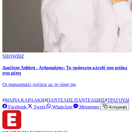
SHOWBIZ
Διαζύγιο Λιβάνη - Ανδρομάχης: Το πρόσωπο-κλειδί που μπήκε
στη μέση
Οι πραγματικές σχέσεις με τη νύφη της
#
ΜΑΡΙΑ ΚΑΡΛΑΚΗ
#
ΠΑΝΤΕΛΗΣ ΠΑΝΤΕΛΙΔΗΣ
#
ΤΡΑΓΟΥΔΙ
Facebook
Tweet
WhatsApp
Messenger
Αντιγραφή