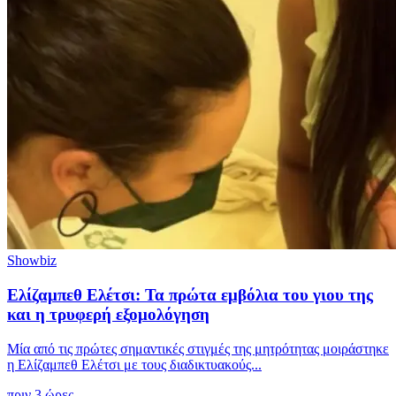
Showbiz
Ελίζαμπεθ Ελέτσι: Τα πρώτα εμβόλια του γιου της
και η τρυφερή εξομολόγηση
Μία από τις πρώτες σημαντικές στιγμές της μητρότητας μοιράστηκε
η Ελίζαμπεθ Ελέτσι με τους διαδικτυακούς...
πριν 3 ώρες