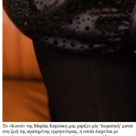
Το «Κουτί» της Μαρίας Καρλάκη μας χαρίζει μία ‘διορατική’ ματιά
στη ζωή της αγαπημένης ερμηνεύτριας, η οποία διηγείται με