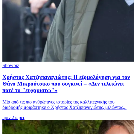
Showbiz
Χρήστος Χατζηπαναγιώτης: Η εξομολόγηση για τον
Θάνο Μικρούτσικο που συγκινεί – «Δεν τελειώνει
ποτέ το "ευχαριστώ"»
Μία από τις πιο ανθρώπινες ιστορίες της καλλιτεχνικής του
διαδρομής μοιράστηκε ο Χρήστος Χατζηπαναγιώτης, μιλώντας...
πριν 2 ώρες