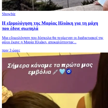
Showbiz
Η εξομολόγηση της Μαρίας Ηλιάκη για τη μάχη
που έδινε σιωπηλά
Μια εξομολόγηση που δύσκολα θα περίμεναν οι διαδικτυακοί της
φίλοι έκανε η Μαρία Ηλιάκη, αποκαλύπτοντας...
πριν 3 ώρες