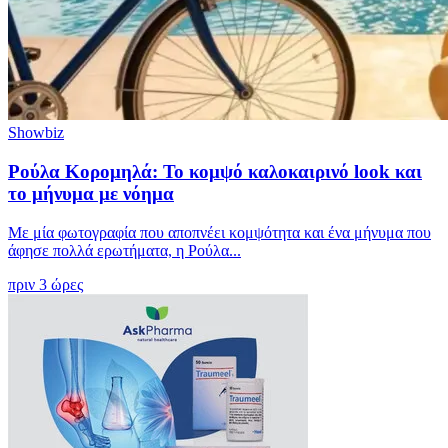
Showbiz
Ρούλα Κορομηλά: Το κομψό καλοκαιρινό look και
το μήνυμα με νόημα
Με μία φωτογραφία που αποπνέει κομψότητα και ένα μήνυμα που
άφησε πολλά ερωτήματα, η Ρούλα...
πριν 3 ώρες