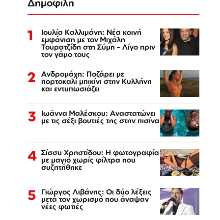
Δημοφιλή
1
Ιουλία Καλλιμάνη: Νέα κοινή
εμφάνιση με τον Μιχάλη
Τουρατζίδη στη Σύμη – Λίγο πριν
τον γάμο τους
2
Ανδρομάχη: Ποζάρει με
πορτοκαλί μπικίνι στην Κυλλήνη
και εντυπωσιάζει
3
Ιωάννα Μαλέσκου: Αναστατώνει
με τις σέξι βουτιές της στην πισίνα
4
Σίσσυ Χρηστίδου: Η φωτογραφία
με μαγιό χωρίς φίλτρα που
συζητήθηκε
5
Γιώργος Λιβάνης: Οι δύο λέξεις
μετά τον χωρισμό που άναψαν
νέες φωτιές