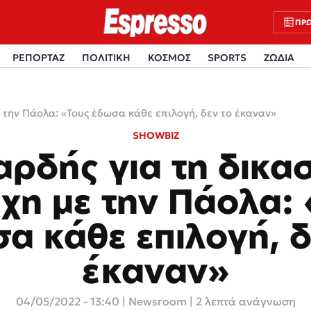
ΠΡΩ
ΡΕΠΟΡΤΑΖ
ΠΟΛΙΤΙΚΗ
ΚΟΣΜΟΣ
SPORTS
ΖΩΔΙΑ
 την Πάολα: «Τους έδωσα κάθε επιλογή, δεν το έκαναν»
SHOWBIZ
αρδής για τη δικασ
χη με την Πάολα:
α κάθε επιλογή, δ
έκαναν»
04/05/2022 - 13:40
|
Newsroom
| 2 λεπτά ανάγνωση