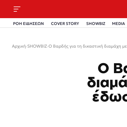
ΡΟΗ ΕΙΔΗΣΕΩΝ
COVER STORY
SHOWBIZ
MEDIA
Αρχική
›
SHOWBIZ
›
Ο Βαρδής για τη δικαστική διαμάχη με
Ο Β
διαμά
έδωσ