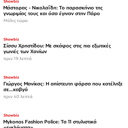
Showbiz
Μάστορας - Νικολαΐδη: Το παρασκήνιο της
γνωριμίας τους και όσα έγιναν στην Πάρο
Μόλις τώρα
Showbiz
Σίσσυ Χρηστίδου: Με σκάφος στις πιο εξωτικές
γωνιές των Χανίων
πριν 19 λεπτά
Showbiz
Γιώργος Μανίκας: Η απίστευτη φάρσα που κατέληξε
σε…καβγά
πριν 40 λεπτά
Showbiz
Mykonos Fashion Police: Τα 11 στυλιστικά
«εγκλήματα»