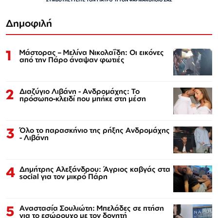
Δημοφιλή
1
Μάστορας – Μελίνα Νικολαΐδη: Οι εικόνες
από την Πάρο άναψαν φωτιές
2
Διαζύγιο Λιβάνη - Ανδρομάχης: Το
πρόσωπο-κλειδί που μπήκε στη μέση
3
Όλο το παρασκήνιο της ρήξης Ανδρομάχης
- Λιβάνη
4
Δημήτρης Αλεξάνδρου: Άγριος καβγάς στα
social για τον μικρό Πάρη
5
Αναστασία Σουλιώτη: Μπελάδες σε πτήση
για το εσώρουχο με τον δονητή