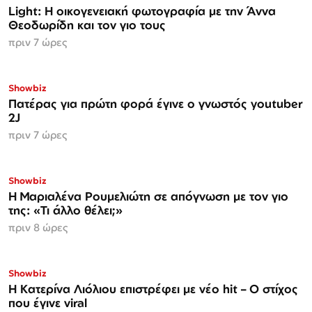
Light: Η οικογενειακή φωτογραφία με την Άννα
Θεοδωρίδη και τον γιο τους
πριν 7 ώρες
Showbiz
Πατέρας για πρώτη φορά έγινε ο γνωστός youtuber
2J
πριν 7 ώρες
Showbiz
H Μαριαλένα Ρουμελιώτη σε απόγνωση με τον γιο
της: «Τι άλλο θέλει;»
πριν 8 ώρες
Showbiz
Η Κατερίνα Λιόλιου επιστρέφει με νέο hit – Ο στίχος
που έγινε viral