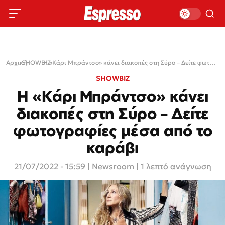
Αρχική
SHOWBIZ
›
›
Η «Κάρι Μπράντσο» κάνει διακοπές στη Σύρο – Δείτε φωτογραφίες μέσα από το καράβι
SHOWBIZ
Η «Κάρι Μπράντσο» κάνει
διακοπές στη Σύρο – Δείτε
φωτογραφίες μέσα από το
καράβι
21/07/2022 - 15:59
|
Newsroom
| 1 λεπτό ανάγνωση