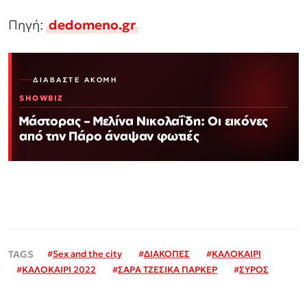
Πηγή:
dedomeno.gr
ΔΙΑΒΆΣΤΕ ΑΚΌΜΗ
SHOWBIZ
Μάστορας – Μελίνα Νικολαΐδη: Οι εικόνες
από την Πάρο άναψαν φωτιές
#
Sex and the city
#
ΔΙΑΚΟΠΕΣ
#
ΚΑΛΟΚΑΙΡΙ
#
ΚΑΛΟΚΑΙΡΙ 2022
#
ΣΑΡΑ ΤΖΕΣΙΚΑ ΠΑΡΚΕΡ
#
ΣΥΡΟΣ