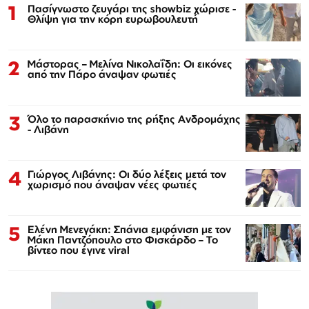
1
Πασίγνωστο ζευγάρι της showbiz χώρισε -
Θλίψη για την κόρη ευρωβουλευτή
2
Μάστορας – Μελίνα Νικολαΐδη: Οι εικόνες
από την Πάρο άναψαν φωτιές
3
Όλο το παρασκήνιο της ρήξης Ανδρομάχης
- Λιβάνη
4
Γιώργος Λιβάνης: Οι δύο λέξεις μετά τον
χωρισμό που άναψαν νέες φωτιές
5
Ελένη Μενεγάκη: Σπάνια εμφάνιση με τον
Μάκη Παντζόπουλο στο Φισκάρδο – Το
βίντεο που έγινε viral