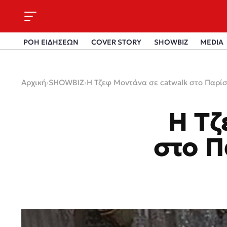
ΡΟΗ ΕΙΔΗΣΕΩΝ
COVER STORY
SHOWBIZ
MEDIA
Αρχική
›
SHOWBIZ
›
Η Τζεφ Μοντάνα σε catwalk στο Παρίσ
Η Τζ
στο Π