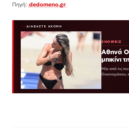
Πηγή:
dedomeno.gr
ΔΙΑΒΆΣΤΕ ΑΚΌΜΗ
SHOWBIZ
Αθηνά Ο
μπικίνι 
Μία από τις πι
Οικονομάκου, 