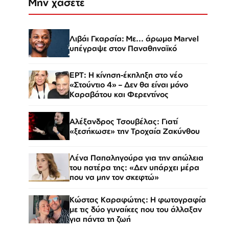
Μην χάσετε
Λιβάι Γκαρσία: Με... άρωμα Marvel
υπέγραψε στον Παναθηναϊκό
ΕΡΤ: Η κίνηση-έκπληξη στο νέο
«Στούντιο 4» – Δεν θα είναι μόνο
Καραβάτου και Φερεντίνος
Αλέξανδρος Τσουβέλας: Γιατί
«ξεσήκωσε» την Τροχαία Ζακύνθου
Λένα Παπαληγούρα για την απώλεια
του πατέρα της: «Δεν υπάρχει μέρα
που να μην τον σκεφτώ»
Κώστας Καραφώτης: Η φωτογραφία
με τις δύο γυναίκες που του άλλαξαν
για πάντα τη ζωή