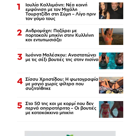
1
Ιουλία Καλλιμάνη: Νέα κοινή
εμφάνιση με τον Μιχάλη
Τουρατζίδη στη Σύμη – Λίγο πριν
τον γάμο τους
2
Ανδρομάχη: Ποζάρει με
πορτοκαλί μπικίνι στην Κυλλήνη
και εντυπωσιάζει
3
Ιωάννα Μαλέσκου: Αναστατώνει
με τις σέξι βουτιές της στην πισίνα
4
Σίσσυ Χρηστίδου: Η φωτογραφία
με μαγιό χωρίς φίλτρα που
συζητήθηκε
5
Στα 50 της και με κορμί που δεν
περνά απαρατήρητο – Οι βουτιές
με κατακόκκινο μπικίνι