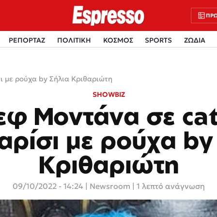
ΠΡΩ
ΡΕΠΟΡΤΑΖ
ΠΟΛΙΤΙΚΗ
ΚΟΣΜΟΣ
SPORTS
ΖΩΔΙΑ
ι με ρούχα by Σήλια Κριθαριώτη
SHOWBIZ
εφ Μοντάνα σε ca
αρίσι με ρούχα by
Κριθαριώτη
09/10/2022 - 14:24
|
Newsroom
| 1 λεπτό ανάγνωση