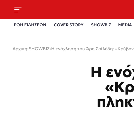
ΡΟΗ ΕΙΔΗΣΕΩΝ
COVER STORY
SHOWBIZ
MEDIA
Αρχική
›
SHOWBIZ
›
Η ενόχληση του Άρη Σοϊλέδη: «Κρύβον
Η ενό
«Κρ
πληκ