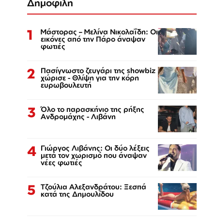
Δημοφιλή
1
Μάστορας – Μελίνα Νικολαΐδη: Οι
εικόνες από την Πάρο άναψαν
φωτιές
2
Πασίγνωστο ζευγάρι της showbiz
χώρισε - Θλίψη για την κόρη
ευρωβουλευτή
3
Όλο το παρασκήνιο της ρήξης
Ανδρομάχης - Λιβάνη
4
Γιώργος Λιβάνης: Οι δύο λέξεις
μετά τον χωρισμό που άναψαν
νέες φωτιές
5
Τζούλια Αλεξανδράτου: Ξεσπά
κατά της Δημουλίδου