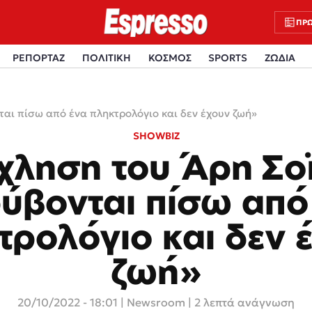
ΠΡΩ
ΡΕΠΟΡΤΑΖ
ΠΟΛΙΤΙΚΗ
ΚΟΣΜΟΣ
SPORTS
ΖΩΔΙΑ
ται πίσω από ένα πληκτρολόγιο και δεν έχουν ζωή»
SHOWBIZ
χληση του Άρη Σο
ύβονται πίσω από
τρολόγιο και δεν 
ζωή»
20/10/2022 - 18:01
|
Newsroom
| 2 λεπτά ανάγνωση