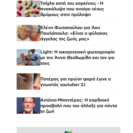
Τσίχλα κατά του καρκίνου; - Η
ανακάλυψη που ανοίγει νέους
δρόμους στην πρόληψη
Ελένη Φωτοπούλου για Άκη
Παυλόπουλο: «Είναι ο φύλακας
άγγελος της ζωής μας»
Light: Η οικογενειακή φωτογραφία
με την Άννα Θεοδωρίδη και τον γιο
τους
Πατέρας για πρώτη φορά έγινε ο
γνωστός youtuber 2J
Αντόνιο Μπαντέρας: Η καρδιακή
προσβολή που του άλλαξε για πάντα
τη ζωή