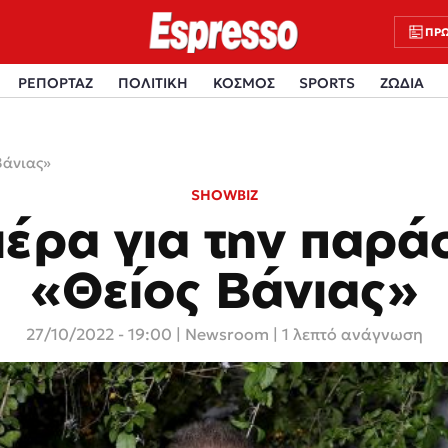
ΠΡΩ
ΡΕΠΟΡΤΑΖ
ΠΟΛΙΤΙΚΗ
ΚΟΣΜΟΣ
SPORTS
ΖΩΔΙΑ
Βάνιας»
SHOWBIZ
ιέρα για την παρά
«Θείος Βάνιας»
27/10/2022 - 19:00
|
Newsroom
| 1 λεπτό ανάγνωση