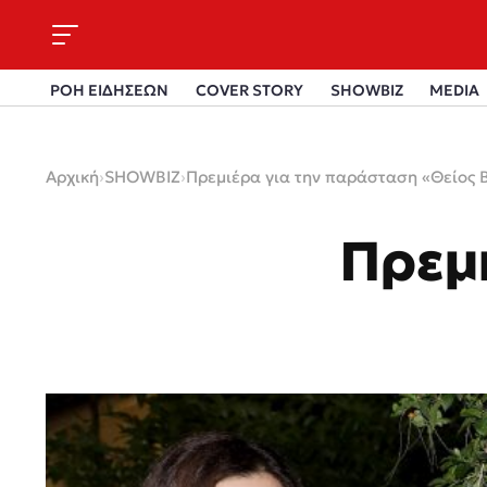
ΡΟΗ ΕΙΔΗΣΕΩΝ
COVER STORY
SHOWBIZ
MEDIA
Αρχική
›
SHOWBIZ
›
Πρεμιέρα για την παράσταση «Θείος 
Πρεμ