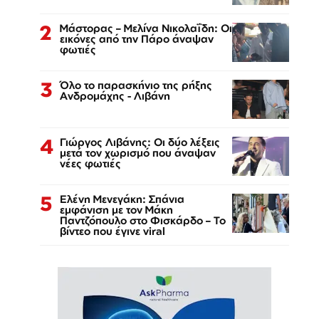
2
Μάστορας – Μελίνα Νικολαΐδη: Οι
εικόνες από την Πάρο άναψαν
φωτιές
3
Όλο το παρασκήνιο της ρήξης
Ανδρομάχης - Λιβάνη
4
Γιώργος Λιβάνης: Οι δύο λέξεις
μετά τον χωρισμό που άναψαν
νέες φωτιές
5
Ελένη Μενεγάκη: Σπάνια
εμφάνιση με τον Μάκη
Παντζόπουλο στο Φισκάρδο – Το
βίντεο που έγινε viral