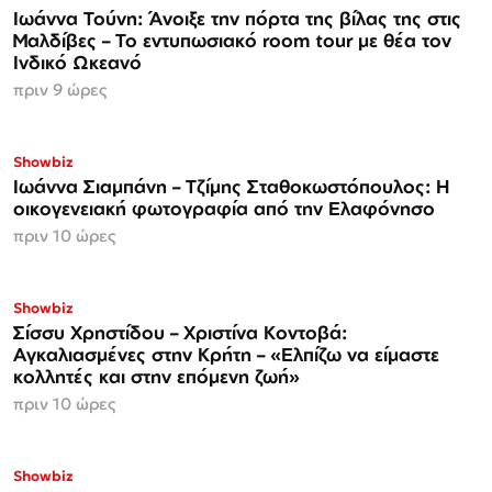
Ιωάννα Τούνη: Άνοιξε την πόρτα της βίλας της στις
Μαλδίβες – Το εντυπωσιακό room tour με θέα τον
Ινδικό Ωκεανό
πριν 9 ώρες
Showbiz
Ιωάννα Σιαμπάνη – Τζίμης Σταθοκωστόπουλος: Η
οικογενειακή φωτογραφία από την Ελαφόνησο
πριν 10 ώρες
Showbiz
Σίσσυ Χρηστίδου – Χριστίνα Κοντοβά:
Αγκαλιασμένες στην Κρήτη – «Ελπίζω να είμαστε
κολλητές και στην επόμενη ζωή»
πριν 10 ώρες
Showbiz