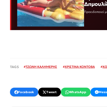
Δημουλί
Προειδοποιεί μ
#
ΤΖΩΝΗ ΚΑΛΗΜΕΡΗΣ
#
ΧΡΙΣΤΙΝΑ ΚΟΝΤΟΒΑ
#
ΧΩ
Facebook
Tweet
WhatsApp
Mess