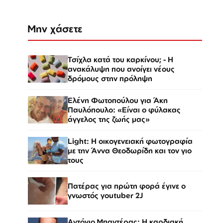
Μην χάσετε
Τσίχλα κατά του καρκίνου; - Η
ανακάλυψη που ανοίγει νέους
δρόμους στην πρόληψη
Ελένη Φωτοπούλου για Άκη
Παυλόπουλο: «Είναι ο φύλακας
άγγελος της ζωής μας»
Light: Η οικογενειακή φωτογραφία
με την Άννα Θεοδωρίδη και τον γιο
τους
Πατέρας για πρώτη φορά έγινε ο
γνωστός youtuber 2J
Αντόνιο Μπαντέρας: Η καρδιακή