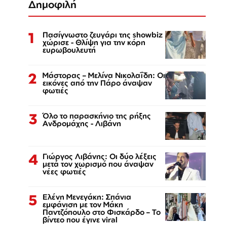
Δημοφιλή
1
Πασίγνωστο ζευγάρι της showbiz
χώρισε - Θλίψη για την κόρη
ευρωβουλευτή
2
Μάστορας – Μελίνα Νικολαΐδη: Οι
εικόνες από την Πάρο άναψαν
φωτιές
3
Όλο το παρασκήνιο της ρήξης
Ανδρομάχης - Λιβάνη
4
Γιώργος Λιβάνης: Οι δύο λέξεις
μετά τον χωρισμό που άναψαν
νέες φωτιές
5
Ελένη Μενεγάκη: Σπάνια
εμφάνιση με τον Μάκη
Παντζόπουλο στο Φισκάρδο – Το
βίντεο που έγινε viral