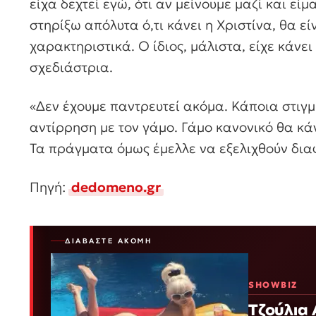
είχα δεχτεί εγώ, ότι αν μείνουμε μαζί και είμ
στηρίξω απόλυτα ό,τι κάνει η Χριστίνα, θα εί
χαρακτηριστικά. Ο ίδιος, μάλιστα, είχε κάνει
σχεδιάστρια.
«Δεν έχουμε παντρευτεί ακόμα. Κάποια στιγ
αντίρρηση με τον γάμο. Γάμο κανονικό θα κ
Τα πράγματα όμως έμελλε να εξελιχθούν διαφ
Πηγή:
dedomeno.gr
ΔΙΑΒΆΣΤΕ ΑΚΌΜΗ
SHOWBIZ
Τζούλια 