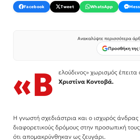
Facebook
Tweet
WhatsApp
Mess
Ανακαλύψτε περισσότερα άρθ
Προσθήκη της 
«Β
ελούδινος» χωρισμός έπειτα 
Χριστίνα Κοντοβά.
Η γνωστή σχεδιάστρια και ο ισχυρός άνδρα
διαφορετικούς δρόμους στην προσωπική τους
ότι απομακρύνθηκαν ως ζευγάρι.