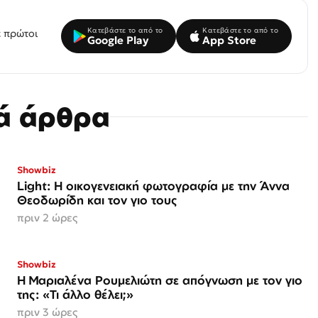
Κατεβάστε το από το
Κατεβάστε το από το
 πρώτοι
Google Play
App Store
κά άρθρα
Showbiz
Light: Η οικογενειακή φωτογραφία με την Άννα
Θεοδωρίδη και τον γιο τους
πριν 2 ώρες
Showbiz
H Μαριαλένα Ρουμελιώτη σε απόγνωση με τον γιο
της: «Τι άλλο θέλει;»
πριν 3 ώρες