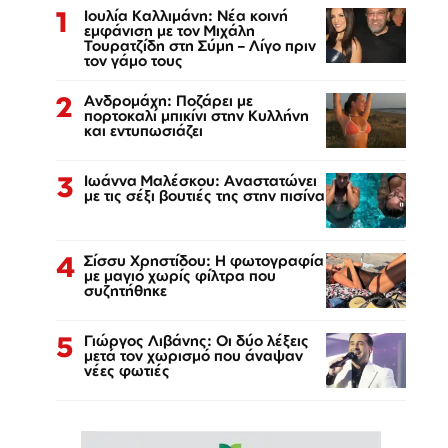
1
Ιουλία Καλλιμάνη: Νέα κοινή
εμφάνιση με τον Μιχάλη
Τουρατζίδη στη Σύμη – Λίγο πριν
τον γάμο τους
2
Ανδρομάχη: Ποζάρει με
πορτοκαλί μπικίνι στην Κυλλήνη
και εντυπωσιάζει
3
Ιωάννα Μαλέσκου: Αναστατώνει
με τις σέξι βουτιές της στην πισίνα
4
Σίσσυ Χρηστίδου: Η φωτογραφία
με μαγιό χωρίς φίλτρα που
συζητήθηκε
5
Γιώργος Λιβάνης: Οι δύο λέξεις
μετά τον χωρισμό που άναψαν
νέες φωτιές