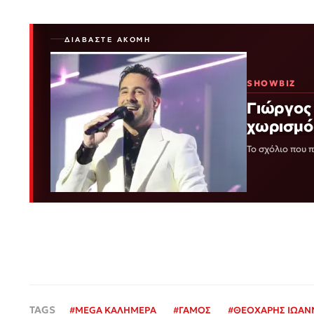
ΔΙΑΒΆΣΤΕ ΑΚΌΜΗ
SHOWBIZ
Γιώργος 
χωρισμό
Το σχόλιο που
#
MEGA ΚΑΛΗΜΕΡΑ
#
ΓΑΜΟΣ
#
ΘΕΟΧΑΡΗΣ ΙΩΑΝ