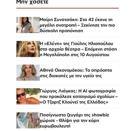
Μην χάσετε
Μαίρη Συνατσάκη: Στα 42 έκανε τη
μεγάλη ανατροπή – Ξεκίνησε την πιο
δύσκολη προπόνηση
Η «Ελένη» της Γιούλης Ηλιοπούλου
στα αρχαία θέατρα – Επόμενη στάση
η Μεγαλόπολη στις 10 Αυγούστου
Αθηνά Οικονομάκου: Το απρόοπτο
στις διακοπές με την υγεία της
Γιώργος Λιάγκας: Η AI φωτογραφία
που προκάλεσε καταιγισμό σχολίων –
«Ο Τζορτζ Κλούνεϊ της Ελλάδας»
Πασίγνωστο ζευγάρι της showbiz
χώρισε - Θλίψη για την κόρη
ευρωβουλευτή