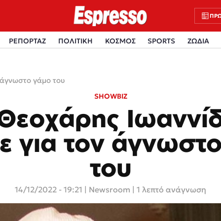
ΠΡΩ
ΡΕΠΟΡΤΑΖ
ΠΟΛΙΤΙΚΗ
ΚΟΣΜΟΣ
SPORTS
ΖΩΔΙΑ
 άγνωστο γάμο του
SHOWBIZ
Θεοχάρης Ιωαννί
ε για τον άγνωστ
του
14/12/2022 - 19:21
|
Newsroom
| 1 λεπτό ανάγνωση