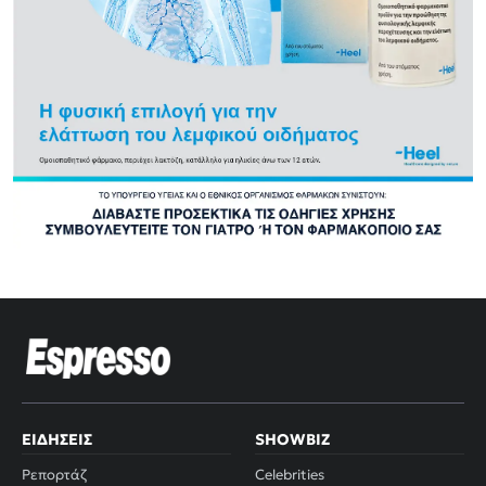
ΕΙΔΉΣΕΙΣ
SHOWBIZ
Ρεπορτάζ
Celebrities