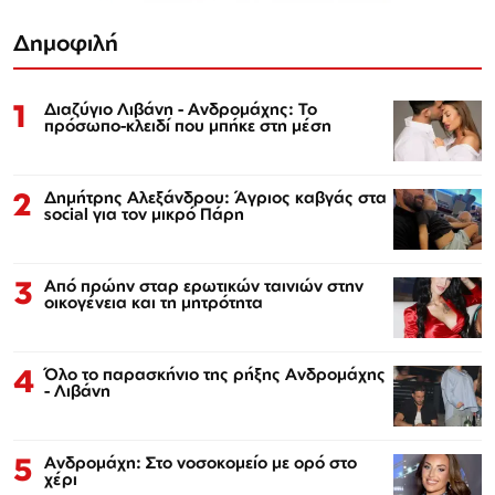
Δημοφιλή
1
Διαζύγιο Λιβάνη - Ανδρομάχης: Το
πρόσωπο-κλειδί που μπήκε στη μέση
2
Δημήτρης Αλεξάνδρου: Άγριος καβγάς στα
social για τον μικρό Πάρη
3
Από πρώην σταρ ερωτικών ταινιών στην
οικογένεια και τη μητρότητα
4
Όλο το παρασκήνιο της ρήξης Ανδρομάχης
- Λιβάνη
5
Ανδρομάχη: Στο νοσοκομείο με ορό στο
χέρι