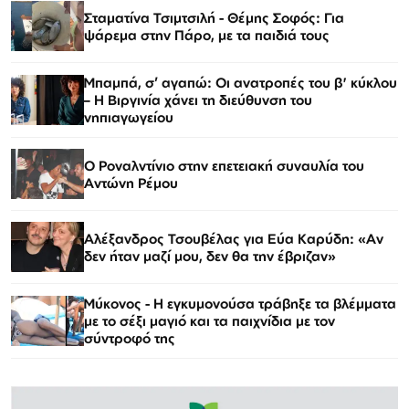
Σταματίνα Τσιμτσιλή - Θέμης Σοφός: Για
ψάρεμα στην Πάρο, με τα παιδιά τους
Μπαμπά, σ’ αγαπώ: Οι ανατροπές του β' κύκλου
– Η Βιργινία χάνει τη διεύθυνση του
νηπιαγωγείου
Ο Ροναλντίνιο στην επετειακή συναυλία του
Αντώνη Ρέμου
Αλέξανδρος Τσουβέλας για Εύα Καρύδη: «Αν
δεν ήταν μαζί μου, δεν θα την έβριζαν»
Μύκονος - Η εγκυμονούσα τράβηξε τα βλέμματα
με το σέξι μαγιό και τα παιχνίδια με τον
σύντροφό της