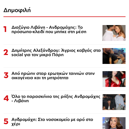
Δημοφιλή
1
Διαζύγιο Λιβάνη - Ανδρομάχης: Το
πρόσωπο-κλειδί που μπήκε στη μέση
2
Δημήτρης Αλεξάνδρου: Άγριος καβγάς στα
social για τον μικρό Πάρη
3
Από πρώην σταρ ερωτικών ταινιών στην
οικογένεια και τη μητρότητα
4
Όλο το παρασκήνιο της ρήξης Ανδρομάχης
- Λιβάνη
5
Ανδρομάχη: Στο νοσοκομείο με ορό στο
χέρι