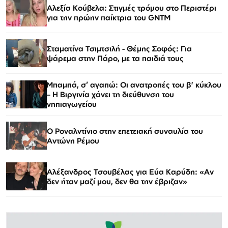
Αλεξία Κούβελα: Στιγμές τρόμου στο Περιστέρι
για την πρώην παίκτρια του GNTM
Σταματίνα Τσιμτσιλή - Θέμης Σοφός: Για
ψάρεμα στην Πάρο, με τα παιδιά τους
Μπαμπά, σ’ αγαπώ: Οι ανατροπές του β' κύκλου
– Η Βιργινία χάνει τη διεύθυνση του
νηπιαγωγείου
Ο Ροναλντίνιο στην επετειακή συναυλία του
Αντώνη Ρέμου
Αλέξανδρος Τσουβέλας για Εύα Καρύδη: «Αν
δεν ήταν μαζί μου, δεν θα την έβριζαν»