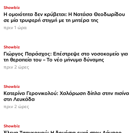
Showbiz
Η ομοιότητα δεν κρύβεται: Η Νατάσα Θεοδωρίδου
σε μία τρυφερή στιγμή με τη μητέρα της
πριν 1 ώρα
Showbiz
Γιώργος Παράσχος: Επέστρεψε στο νοσοκομείο για
τη θεραπεία του – Το νέο μήνυμα δύναμης
πριν 2 ώρες
Showbiz
Κατερίνα Γερονικολού: Χαλάρωση δίπλα στην πισίνα
στη Λευκάδα
πριν 2 ώρες
Showbiz
Έλενα Τσαγκρινού: Η δημόσια ευχή στον Λάμπρο