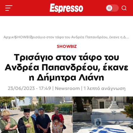
Αρχική
SHOWBIZ
›
›
Τρισάγιο στον τάφο του Ανδρέα Παπανδρέου, έκανε η Δήμητρα Λιάνη
SHOWBIZ
Τρισάγιο στον τάφο του
Ανδρέα Παπανδρέου, έκανε
η Δήμητρα Λιάνη
23/06/2023 - 17:49
|
Newsroom
| 1 λεπτό ανάγνωση