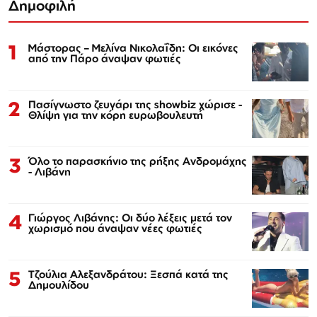
Δημοφιλή
1
Μάστορας – Μελίνα Νικολαΐδη: Οι εικόνες
από την Πάρο άναψαν φωτιές
2
Πασίγνωστο ζευγάρι της showbiz χώρισε -
Θλίψη για την κόρη ευρωβουλευτή
3
Όλο το παρασκήνιο της ρήξης Ανδρομάχης
- Λιβάνη
4
Γιώργος Λιβάνης: Οι δύο λέξεις μετά τον
χωρισμό που άναψαν νέες φωτιές
5
Τζούλια Αλεξανδράτου: Ξεσπά κατά της
Δημουλίδου