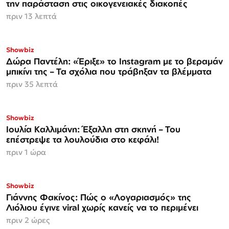
την παράσταση στις οικογενειακές διακοπές
πριν 13 λεπτά
Showbiz
Δώρα Παντέλη: «Έριξε» το Instagram με το βεραμάν
μπικίνι της – Τα σχόλια που τράβηξαν τα βλέμματα
πριν 35 λεπτά
Showbiz
Ιουλία Καλλιμάνη: Έξαλλη στη σκηνή – Του
επέστρεψε τα λουλούδια στο κεφάλι!
πριν 1 ώρα
Showbiz
Γιάννης Φακίνος: Πώς ο «Λογαριασμός» της
Λιόλιου έγινε viral χωρίς κανείς να το περιμένει
πριν 2 ώρες