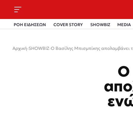
ΡΟΗ ΕΙΔΗΣΕΩΝ
COVER STORY
SHOWBIZ
MEDIA
Αρχική
›
SHOWBIZ
›
Ο Βασίλης Μπισμπίκης απολαμβάνει τ
Ο
απο
ενώ