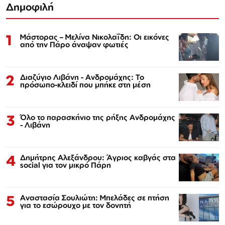
Δημοφιλή
1
Μάστορας – Μελίνα Νικολαΐδη: Οι εικόνες
από την Πάρο άναψαν φωτιές
2
Διαζύγιο Λιβάνη - Ανδρομάχης: Το
πρόσωπο-κλειδί που μπήκε στη μέση
3
Όλο το παρασκήνιο της ρήξης Ανδρομάχης
- Λιβάνη
4
Δημήτρης Αλεξάνδρου: Άγριος καβγάς στα
social για τον μικρό Πάρη
5
Αναστασία Σουλιώτη: Μπελάδες σε πτήση
για το εσώρουχο με τον δονητή