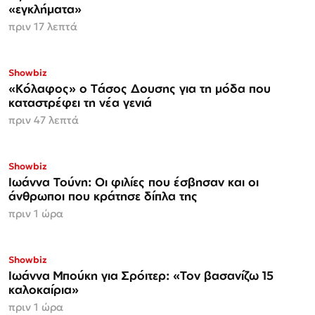
«εγκλήματα»
πριν 17 λεπτά
Showbiz
«Κόλαφος» o Tάσος Δουσης για τη μόδα που
καταστρέφει τη νέα γενιά
πριν 47 λεπτά
Showbiz
Ιωάννα Τούνη: Οι φιλίες που έσβησαν και οι
άνθρωποι που κράτησε δίπλα της
πριν 1 ώρα
Showbiz
Ιωάννα Μπούκη για Σρόιτερ: «Τον βασανίζω 15
καλοκαίρια»
πριν 1 ώρα