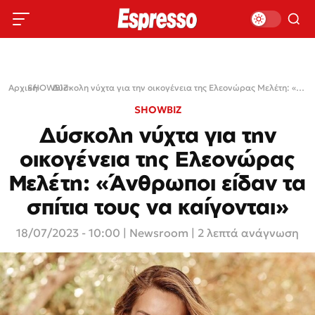
Αρχική
SHOWBIZ
›
›
Δύσκολη νύχτα για την οικογένεια της Ελεονώρας Μελέτη: «Άνθρωποι είδαν τα σπίτια τους να καίγονται»
SHOWBIZ
Δύσκολη νύχτα για την
οικογένεια της Ελεονώρας
Μελέτη: «Άνθρωποι είδαν τα
σπίτια τους να καίγονται»
18/07/2023 - 10:00
|
Newsroom
| 2 λεπτά ανάγνωση