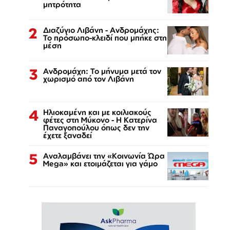
μητρότητα
2
Διαζύγιο Λιβάνη - Ανδρομάχης:
Το πρόσωπο-κλειδί που μπήκε στη
μέση
3
Ανδρομάχη: Το μήνυμα μετά τον
χωρισμό από τον Λιβάνη
4
Ηλιοκαμένη και με κοιλιακούς
φέτες στη Μύκονο - Η Κατερίνα
Παναγοπούλου όπως δεν την
έχετε ξαναδεί
5
Αναλαμβάνει την «Κοινωνία Ώρα
Mega» και ετοιμάζεται για γάμο