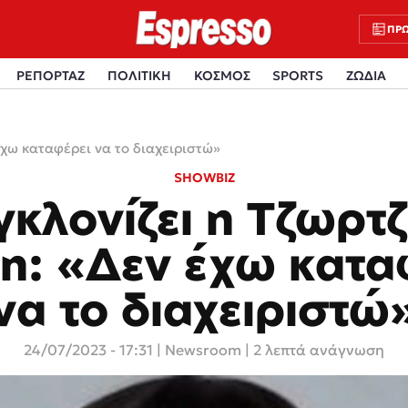
ΠΡΩ
ΡΕΠΟΡΤΑΖ
ΠΟΛΙΤΙΚΗ
ΚΟΣΜΟΣ
SPORTS
ΖΩΔΙΑ
έχω καταφέρει να το διαχειριστώ»
SHOWBIZ
γκλονίζει η Τζωρτζ
η: «Δεν έχω κατα
να το διαχειριστώ
24/07/2023 - 17:31
|
Newsroom
| 2 λεπτά ανάγνωση