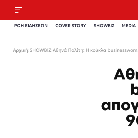
ΡΟΗ ΕΙΔΗΣΕΩΝ
COVER STORY
SHOWBIZ
MEDIA
Αρχική
›
SHOWBIZ
›
Αθηνά Πολίτη: Η κούκλα businesswoma
Αθ
απογ
9