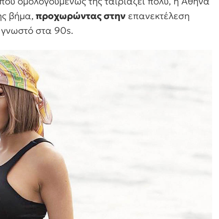
που ομολογουμένως της ταιριάζει πολύ, η Αθηνά
ης βήμα,
προχωρώντας στην
επανεκτέλεση
γνωστό στα 90s.