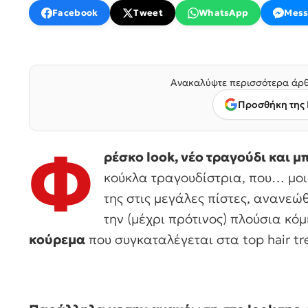
Facebook
Tweet
WhatsApp
Mess
Ανακαλύψτε περισσότερα άρθ
Προσθήκη της 
Φ
ρέσκο look, νέο τραγούδι και μ
κούκλα τραγουδίστρια, που… μοι
της στις μεγάλες πίστες, ανανε
την (μέχρι πρότινος) πλούσια κόμ
κούρεμα
που συγκαταλέγεται στα top hair tr