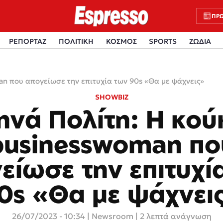
ΠΡΩ
ΡΕΠΟΡΤΑΖ
ΠΟΛΙΤΙΚΗ
ΚΟΣΜΟΣ
SPORTS
ΖΩΔΙΑ
n που απογείωσε την επιτυχία των 90s «Θα με ψάχνεις»
SHOWBIZ
ηνά Πολίτη: Η κού
businesswoman πο
είωσε την επιτυχί
0s «Θα με ψάχνει
26/07/2023 - 10:34
|
Newsroom
| 2 λεπτά ανάγνωση