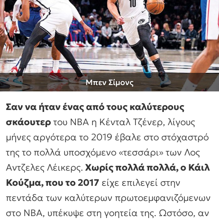
Μπεν Σίμονς
Σαν να ήταν ένας από τους καλύτερους
σκάουτερ
του ΝΒΑ η Κένταλ Τζένερ, λίγους
μήνες αργότερα το 2019 έβαλε στο στόχαστρό
της το πολλά υποσχόμενο «τεσσάρι» των Λος
Αντζελες Λέικερς.
Χωρίς πολλά πολλά, ο Κάιλ
Κούζμα, που το 2017
είχε επιλεγεί στην
πεντάδα των καλύτερων πρωτοεμφανιζόμενων
στο ΝΒΑ, υπέκυψε στη γοητεία της. Ωστόσο, αν