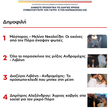
Δημοφιλή
1
Μάστορας – Μελίνα Νικολαΐδη: Οι εικόνες
από την Πάρο άναψαν φωτιές
2
Όλο το παρασκήνιο της ρήξης Ανδρομάχης
- Λιβάνη
3
Διαζύγιο Λιβάνη - Ανδρομάχης: Το
πρόσωπο-κλειδί που μπήκε στη μέση
4
Δημήτρης Αλεξάνδρου: Άγριος καβγάς στα
social για τον μικρό Πάρη