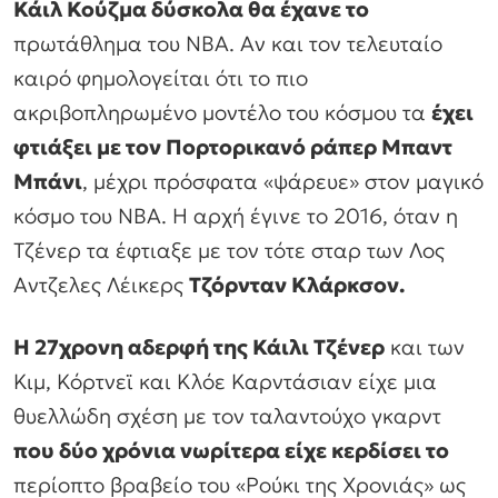
Κάιλ Κούζμα δύσκολα θα έχανε το
πρωτάθλημα του ΝΒΑ. Αν και τον τελευταίο
καιρό φημολογείται ότι το πιο
ακριβοπληρωμένο μοντέλο του κόσμου τα
έχει
φτιάξει με τον Πορτορικανό ράπερ Μπαντ
Μπάνι
, μέχρι πρόσφατα «ψάρευε» στον μαγικό
κόσμο του NBA. Η αρχή έγινε το 2016, όταν η
Τζένερ τα έφτιαξε με τον τότε σταρ των Λος
Aντζελες Λέικερς
Τζόρνταν Κλάρκσον.
Η 27χρονη αδερφή της Κάιλι Τζένερ
και των
Κιμ, Κόρτνεϊ και Κλόε Καρντάσιαν είχε μια
θυελλώδη σχέση με τον ταλαντούχο γκαρντ
που δύο χρόνια νωρίτερα είχε κερδίσει το
περίοπτο βραβείο του «Ρούκι της Χρονιάς» ως