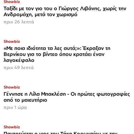
Showbiz
Ταξίδι με τον γιο του ο Γιώργος Λιβάνης, χωρίς την
Ανδρομάχη, μετά τον χωρισμό
πριν 26 λεπτά
Showbiz
«Με ποια ιδιότητα τα λες αυτά;»: Έκραξαν τη
Βερνίκου για το βίντεο όπου κρατάει έναν
λαγοκέφαλο
πριν 49 λεπτά
Showbiz
Γέννησε η Λίλα Μπακλέση - Οι πρώτες φωτογραφίες
από το μαιευτήριο
πριν 1 ώρα
ΑΠΟΚΛΕΙΣΤΙΚΟ
Showbiz
Παντρεύεται ο γιος του Τάκη Κορωναίου με την