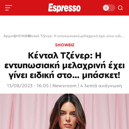
Αρχική
SHOWBIZ
›
›
Κένταλ Τζένερ: Η εντυπωσιακή μελαχρινή έχει γίνει ειδική στο… μπάσκετ!
SHOWBIZ
Κένταλ Τζένερ: Η
εντυπωσιακή μελαχρινή έχει
γίνει ειδική στο… μπάσκετ!
13/08/2023 - 16:05
|
Newsroom
| 4 λεπτά ανάγνωση