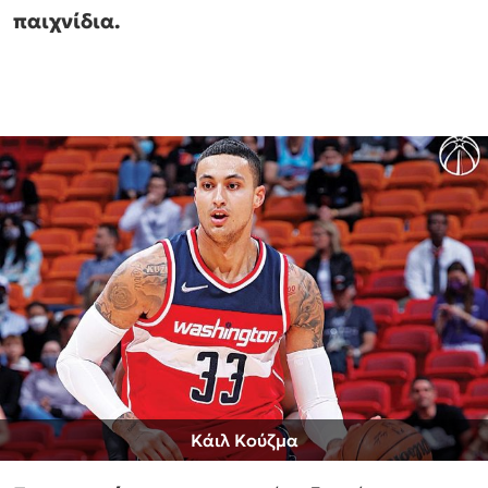
παιχνίδια.
Κάιλ Κούζμα