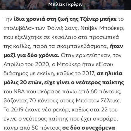
Μπλέικ Γκρίφιν
Την
ίδια χρονιά στη ζωή της Τζένερ μπήκε
το
«πολυβόλο» των Φοίνιξ Σανς, Ντέβιν Μπούκερ,
που εξελίχτηκε σε κεφάλαιο στα προσωπικά
της καθώς, παρά τα σκαμπανεβάσματα,
ήταν
μαζί για δύο χρόνια.
Οταν ερωτεύτηκαν, τον
Απρίλιο του 2020, ο Μπούκερ ήταν εξίσου
διάσημος με εκείνη, καθώς το 2017,
σε ηλικία
μόλις 20 ετών, είχε γίνει ο νεότερος παίκτης
του ΝΒΑ που σκόραρε πάνω από 60 πόντους,
βάζοντας 70 πόντους στους Μπόστον Σέλτικς.
Το 2019 έκανε νέο ρεκόρ, καθώς στα 22 του
έγινε ο νεότερος παίκτης που έχει σκοράρει
πάνω από 50 πόντους
σε δύο συνεχόμενα