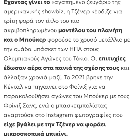
Εχοντας γίνει το
«αγαπημένο ζευγάρι» της
αμερικανικής showbiz, η Τζένερ κέρδιζε για
τρίτη φορά τον τίτλο του πιο
ακριβοπληρωμένου
μοντέλου του πλανήτη
και ο Μπούκερ
φορούσε το χρυσό μετάλλιο με
την ομάδα μπάσκετ των ΗΠΑ στους
Ολυμπιακούς Αγώνες του Τόκιο. Οι
επιτυχίες
έδωσαν αέρα στα πανιά της σχέσης τους
και
άλλαξαν χρονιά μαζί. Το 2021 βρήκε την
Κένταλ να πηγαίνει στο Φοίνιξ για να
παρακολουθήσει αγώνες του Μπούκερ με τους
Φοίνιξ Σανς, ενώ ο μπασκετμπολίστας
αναρτούσε στο Instagram φωτογραφίες που
είχε βγάλει με την Τζένερ να φοράει
μικροσκοπικά μπικίνι.