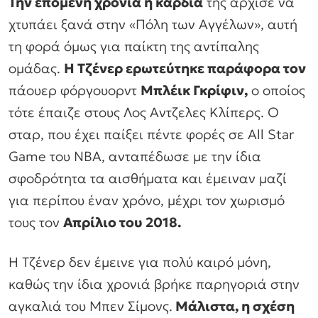
Την επόμενη χρονιά η καρδιά
της άρχισε να
χτυπάει ξανά στην «Πόλη των Αγγέλων», αυτή
τη φορά όμως για παίκτη της αντίπαλης
ομάδας.
Η Τζένερ ερωτεύτηκε παράφορα τον
πάουερ φόργουορντ
Μπλέικ Γκρίφιν,
ο οποίος
τότε έπαιζε στους Λος Αντζελες Κλίπερς. Ο
σταρ, που έχει παίξει πέντε φορές σε All Star
Game του ΝΒΑ, ανταπέδωσε με την ίδια
σφοδρότητα τα αισθήματα και έμειναν μαζί
για περίπου έναν χρόνο, μέχρι τον χωρισμό
τους τον
Απρίλιο του 2018.
Η Τζένερ δεν έμεινε για πολύ καιρό μόνη,
καθώς την ίδια χρονιά βρήκε παρηγοριά στην
αγκαλιά του Μπεν Σίμονς.
Μάλιστα, η σχέση