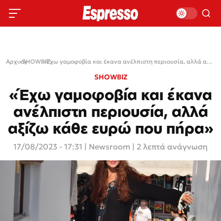
Αρχική
SHOWBIZ
›
›
«Έχω γαμοφοβία και έκανα ανέλπιστη περιουσία, αλλά αξίζω κάθε ευρώ που πήρα»
SHOWBIZ
«Έχω γαμοφοβία και έκανα
ανέλπιστη περιουσία, αλλά
αξίζω κάθε ευρώ που πήρα»
17/08/2023 - 17:31
|
Newsroom
| 2 λεπτά ανάγνωση