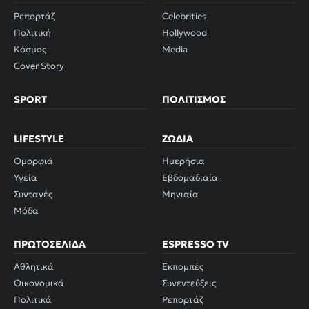
Ρεπορτάζ
Celebrities
Πολιτική
Hollywood
Κόσμος
Media
Cover Story
SPORT
ΠΟΛΙΤΙΣΜΌΣ
LIFESTYLE
ΖΏΔΙΑ
Ομορφιά
Ημερήσια
Υγεία
Εβδομαδιαία
Συνταγές
Μηνιαία
Μόδα
ΠΡΩΤΟΣΈΛΙΔΑ
ESPRESSO TV
Αθλητικά
Εκπομπές
Οικονομικά
Συνεντεύξεις
Πολιτικά
Ρεπορτάζ