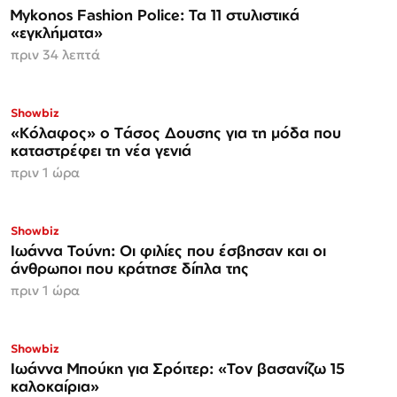
Mykonos Fashion Police: Τα 11 στυλιστικά
«εγκλήματα»
πριν 34 λεπτά
Showbiz
«Κόλαφος» o Tάσος Δουσης για τη μόδα που
καταστρέφει τη νέα γενιά
πριν 1 ώρα
Showbiz
Ιωάννα Τούνη: Οι φιλίες που έσβησαν και οι
άνθρωποι που κράτησε δίπλα της
πριν 1 ώρα
Showbiz
Ιωάννα Μπούκη για Σρόιτερ: «Τον βασανίζω 15
καλοκαίρια»