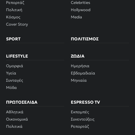
Ρεπορτάζ
Celebrities
Πολιτική
Hollywood
Κόσμος
Media
Cover Story
SPORT
ΠΟΛΙΤΙΣΜΌΣ
LIFESTYLE
ΖΏΔΙΑ
Ομορφιά
Ημερήσια
Υγεία
Εβδομαδιαία
Συνταγές
Μηνιαία
Μόδα
ΠΡΩΤΟΣΈΛΙΔΑ
ESPRESSO TV
Αθλητικά
Εκπομπές
Οικονομικά
Συνεντεύξεις
Πολιτικά
Ρεπορτάζ