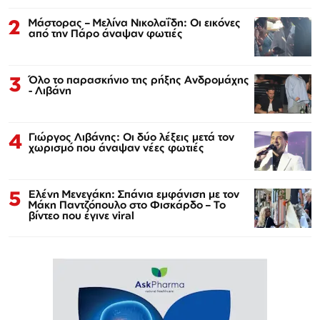
2
Μάστορας – Μελίνα Νικολαΐδη: Οι εικόνες
από την Πάρο άναψαν φωτιές
3
Όλο το παρασκήνιο της ρήξης Ανδρομάχης
- Λιβάνη
4
Γιώργος Λιβάνης: Οι δύο λέξεις μετά τον
χωρισμό που άναψαν νέες φωτιές
5
Ελένη Μενεγάκη: Σπάνια εμφάνιση με τον
Μάκη Παντζόπουλο στο Φισκάρδο – Το
βίντεο που έγινε viral