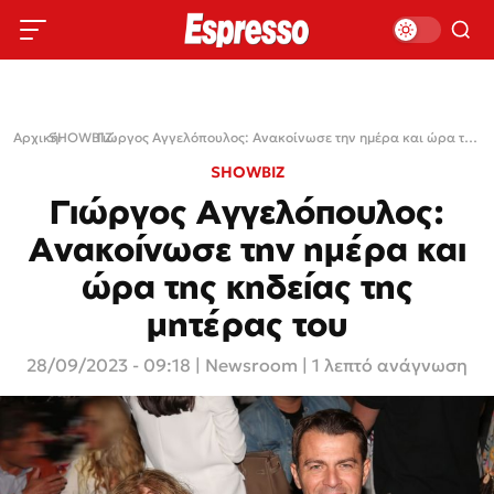
Αρχική
SHOWBIZ
›
›
Γιώργος Αγγελόπουλος: Ανακοίνωσε την ημέρα και ώρα της κηδείας της μητέρας του
SHOWBIZ
Γιώργος Αγγελόπουλος:
Ανακοίνωσε την ημέρα και
ώρα της κηδείας της
μητέρας του
28/09/2023 - 09:18
|
Newsroom
| 1 λεπτό ανάγνωση