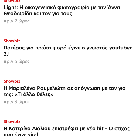
Showbiz
Light: Η οικογενειακή φωτογραφία με την Άννα
Θεοδωρίδη και τον γιο τους
πριν 2 ώρες
Showbiz
Πατέρας για πρώτη φορά έγινε ο γνωστός youtuber
2J
πριν 3 ώρες
Showbiz
H Μαριαλένα Ρουμελιώτη σε απόγνωση με τον γιο
της: «Τι άλλο θέλει;»
πριν 3 ώρες
Showbiz
Η Κατερίνα Λιόλιου επιστρέφει με νέο hit – Ο στίχος
που έγινε viral