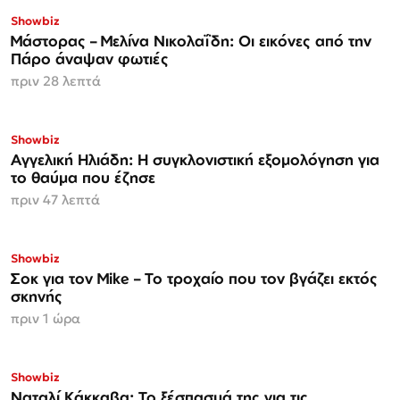
Showbiz
Μάστορας – Μελίνα Νικολαΐδη: Οι εικόνες από την
Πάρο άναψαν φωτιές
πριν 28 λεπτά
Showbiz
Αγγελική Ηλιάδη: Η συγκλονιστική εξομολόγηση για
το θαύμα που έζησε
πριν 47 λεπτά
Showbiz
Σοκ για τον Mike – Το τροχαίο που τον βγάζει εκτός
σκηνής
πριν 1 ώρα
Showbiz
Ναταλί Κάκκαβα: Το ξέσπασμά της για τις