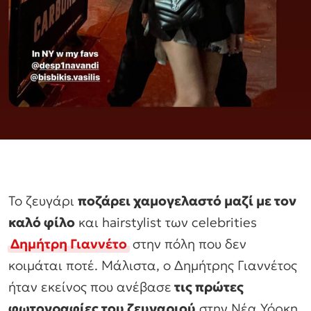
Το ζευγάρι
ποζάρει χαμογελαστό μαζί με τον
καλό φίλο
και hairstylist των celebrities
Δημήτρη Γιαννέτο
στην πόλη που δεν
κοιμάται ποτέ. Μάλιστα, ο Δημήτρης Γιαννέτος
ήταν εκείνος που ανέβασε
τις πρώτες
φωτογραφίες του ζευγαριού
στην Νέα Υόρκη.