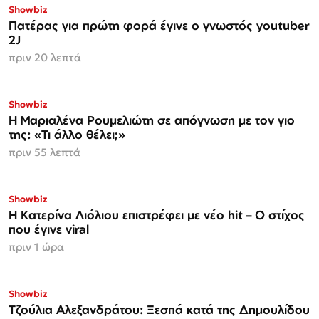
Showbiz
Πατέρας για πρώτη φορά έγινε ο γνωστός youtuber
2J
πριν 20 λεπτά
Showbiz
H Μαριαλένα Ρουμελιώτη σε απόγνωση με τον γιο
της: «Τι άλλο θέλει;»
πριν 55 λεπτά
Showbiz
Η Κατερίνα Λιόλιου επιστρέφει με νέο hit – Ο στίχος
που έγινε viral
πριν 1 ώρα
Showbiz
Τζούλια Αλεξανδράτου: Ξεσπά κατά της Δημουλίδου