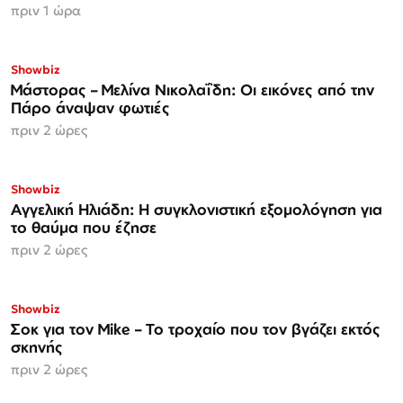
πριν 1 ώρα
Showbiz
Μάστορας – Μελίνα Νικολαΐδη: Οι εικόνες από την
Πάρο άναψαν φωτιές
πριν 2 ώρες
Showbiz
Αγγελική Ηλιάδη: Η συγκλονιστική εξομολόγηση για
το θαύμα που έζησε
πριν 2 ώρες
Showbiz
Σοκ για τον Mike – Το τροχαίο που τον βγάζει εκτός
σκηνής
πριν 2 ώρες