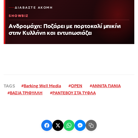
ΔΙΑΒΆΣΤΕ ΑΚΌΜΗ
SHOWBIZ
Ανδρομάχη: Ποζάρει με πορτοκαλί μπικίνι
στην Κυλλήνη και εντυπωσιάζει
#
Barking Well Media
#
OPEN
#
ΑΝΝΙΤΑ ΠΑΝΙΑ
#
ΒΑΣΙΑ ΤΡΙΦΥΛΛΗ
#
ΡΑΝΤΕΒΟΥ ΣΤΑ ΤΥΦΛΑ