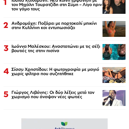
1
Ιουλία Καλλιμάνη: Νέα κοινή εμφάνιση με
τον Μιχάλη Τουρατζίδη στη Σύμη – Λίγο πριν
τον γάμο τους
2
Ανδρομάχη: Ποζάρει με πορτοκαλί μπικίνι
στην Κυλλήνη και εντυπωσιάζει
3
Ιωάννα Μαλέσκου: Αναστατώνει με τις σέξι
βουτιές της στην πισίνα
4
Σίσσυ Χρηστίδου: Η φωτογραφία με μαγιό
χωρίς φίλτρα που συζητήθηκε
5
Γιώργος Λιβάνης: Οι δύο λέξεις μετά τον
χωρισμό που άναψαν νέες φωτιές