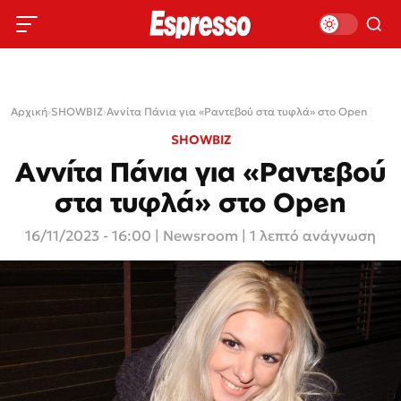
Αρχική
›
SHOWBIZ
›
Αννίτα Πάνια για «Ραντεβού στα τυφλά» στο Open
SHOWBIZ
Αννίτα Πάνια για «Ραντεβού
στα τυφλά» στο Open
16/11/2023 - 16:00
|
Newsroom
| 1 λεπτό ανάγνωση