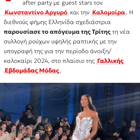
after party με guest stars τον
Κωνσταντίνο Αργυρό
και την
Καλομοίρα
. Η
διεθνούς φήμης Ελληνίδα σχεδιάστρια
παρουσίασε το απόγευμα της Τρίτης
τη νέα
συλλογή ρούχων υψηλής ραπτικής με την
υπογραφή της για την περίοδο άνοιξη/
καλοκαίρι 2024, στο πλαίσιο της
Γαλλικής
Εβδομάδας Μόδας
.