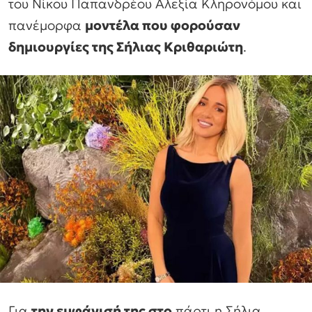
του Νίκου Παπανδρέου Αλεξία Κληρονόμου και
πανέμορφα
μοντέλα που φορούσαν
δημιουργίες της Σήλιας Κριθαριώτη
.
Για
την εμφάνισή της στο
πάρτι η Σήλια