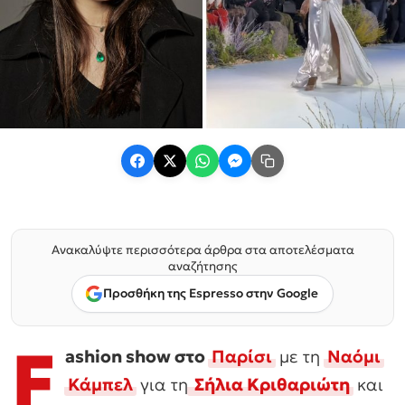
Ανακαλύψτε περισσότερα άρθρα στα αποτελέσματα
αναζήτησης
Προσθήκη της Espresso στην Google
F
ashion show στο
Παρίσι
με τη
Ναόμι
Κάμπελ
για τη
Σήλια Κριθαριώτη
και