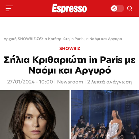
Αρχική
›
SHOWBIZ
›
Σήλια Κριθαριώτη in Paris με Ναόμι και Αργυρό
SHOWBIZ
Σήλια Κριθαριώτη in Paris με
Ναόμι και Αργυρό
27/01/2024 - 10:00
|
Newsroom
| 2 λεπτά ανάγνωση