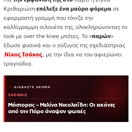
Κριθαριώτη
επέλεξε ένα μαύρο φόρεμα
σε
εφαρμοστή γραμμή που τόνιζε την
καλλίγραμμη σιλουέτα της, ολοκληρώνοντας το
look με over the knee μπότες. Το «
παρών
»
έδωσε φυσικά και ο σύζυγος της σχεδιάστριας
Νίκος Τσάκος
, με την ίδια να του αφιερώνει
τραγούδια.
ΔΙΑΒΆΣΤΕ ΑΚΌΜΗ
SHOWBIZ
Μάστορας – Μελίνα Νικολαΐδη: Οι εικόνες
από την Πάρο άναψαν φωτιές