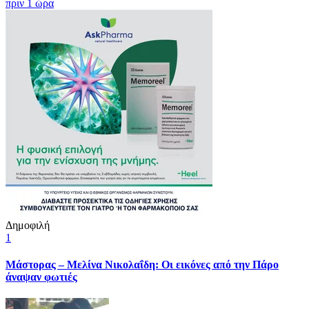
πριν 1 ώρα
Δημοφιλή
1
Μάστορας – Μελίνα Νικολαΐδη: Οι εικόνες από την Πάρο
άναψαν φωτιές