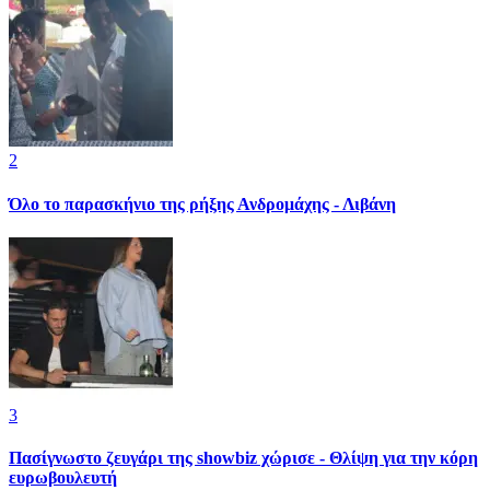
2
Όλο το παρασκήνιο της ρήξης Ανδρομάχης - Λιβάνη
3
Πασίγνωστο ζευγάρι της showbiz χώρισε - Θλίψη για την κόρη
ευρωβουλευτή