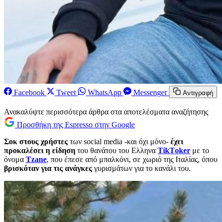
Facebook
Tweet
WhatsApp
Messenger
Αντιγραφή
Ανακαλύψτε περισσότερα άρθρα στα αποτελέσματα αναζήτησης
Προσθήκη της Espresso στην Google
Σοκ στους χρήστες
των social media -και όχι μόνο-
έχει
προκαλέσει η είδηση
του θανάτου του Ελληνα
ΤikΤoker
με το
όνομα
Tzane
, που έπεσε από μπαλκόνι, σε χωριό της Ιταλίας, όπου
βρισκόταν για τις ανάγκες
γυρισμάτων για το κανάλι του.