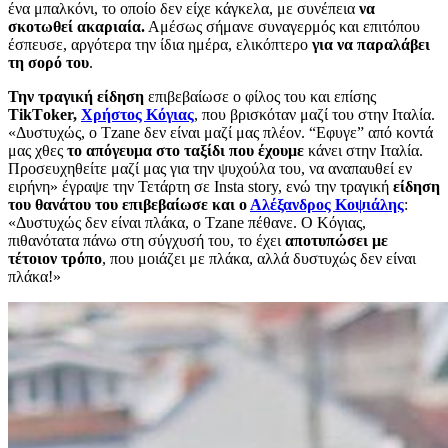
ένα μπαλκόνι, το οποίο δεν είχε κάγκελα, με συνέπεια
να
σκοτωθεί ακαριαία.
Αμέσως σήμανε συναγερμός και επιτόπου
έσπευσε, αργότερα την ίδια ημέρα, ελικόπτερο
για να παραλάβει
τη σορό του
.
Την τραγική είδηση
επιβεβαίωσε ο φίλος του και επίσης
ΤikΤoker,
Χρήστος Κόγιας
, που βρισκόταν μαζί του στην Ιταλία.
«Δυστυχώς, ο Tzane δεν είναι μαζί μας πλέον. “Εφυγε” από κοντά
μας χθες
το απόγευμα στο ταξίδι που έχουμε
κάνει στην Ιταλία.
Προσευχηθείτε μαζί μας για την ψυχούλα του, να αναπαυθεί εν
ειρήνη» έγραψε την Τετάρτη σε Insta story, ενώ την τραγική
είδηση
του θανάτου του επιβεβαίωσε και ο
Αλέξανδρος Κοψιάλης
:
«Δυστυχώς δεν είναι πλάκα, ο Tzane πέθανε. Ο Κόγιας,
πιθανότατα πάνω στη σύγχυσή του, το έχει
αποτυπώσει με
τέτοιον τρόπο
, που μοιάζει με πλάκα, αλλά δυστυχώς δεν είναι
πλάκα!»