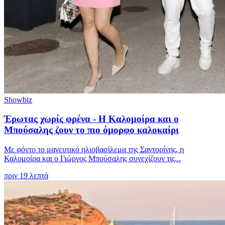
Showbiz
Έρωτας χωρίς φρένα - Η Καλομοίρα και ο
Μπούσαλης ζουν το πιο όμορφο καλοκαίρι
Με φόντο το μαγευτικό ηλιοβασίλεμα της Σαντορίνης, η
Καλομοίρα και ο Γιώργος Μπούσαλης συνεχίζουν τις...
πριν 19 λεπτά