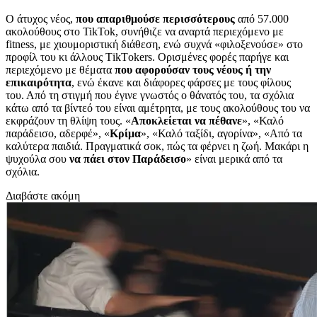
Ο άτυχος νέος,
που απαριθμούσε περισσότερους
από 57.000
ακολούθους στο TikTok, συνήθιζε να αναρτά περιεχόμενο με
fitness, με χιουμοριστική διάθεση, ενώ συχνά «φιλοξενούσε» στο
προφίλ του κι άλλους ΤikΤokers. Ορισμένες φορές παρήγε και
περιεχόμενο με θέματα
που αφορούσαν τους νέους ή την
επικαιρότητα
, ενώ έκανε και διάφορες φάρσες με τους φίλους
του. Από τη στιγμή που έγινε γνωστός ο θάνατός του, τα σχόλια
κάτω από τα βίντεό του είναι αμέτρητα, με τους ακολούθους του να
εκφράζουν τη θλίψη τους. «
Αποκλείεται να πέθανε
», «Καλό
παράδεισο, αδερφέ», «
Κρίμα
», «Καλό ταξίδι, αγορίνα», «Από τα
καλύτερα παιδιά. Πραγματικά σοκ, πώς τα φέρνει η ζωή. Μακάρι η
ψυχούλα σου
να πάει στον Παράδεισο
» είναι μερικά από τα
σχόλια.
Διαβάστε ακόμη