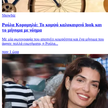
Showbiz
Ρούλα Κορομηλά: Το κομψό καλοκαιρινό look και
το μήνυμα με νόημα
Με μία φωτογραφία που αποπνέει κομψότητα και ένα μήνυμα που
άφησε πολλά ερωτήματα, η Ρούλα...
πριν 1 ώρα