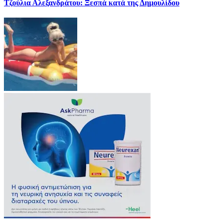
Τζούλια Αλεξανδράτου: Ξεσπά κατά της Δημουλίδου