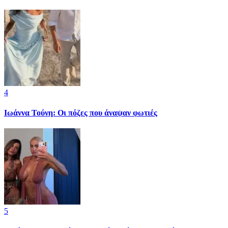
4
Ιωάννα Τούνη: Οι πόζες που άναψαν φωτιές
5