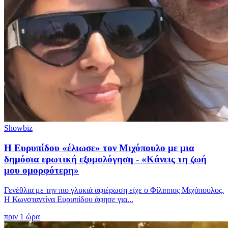
Showbiz
Η Ευρυπίδου «έλιωσε» τον Μιχόπουλο με μια
δημόσια ερωτική εξομολόγηση - «Κάνεις τη ζωή
μου ομορφότερη»
Γενέθλια με την πιο γλυκιά αφιέρωση είχε ο Φίλιππος Μιχόπουλος.
Η Κωνσταντίνα Ευρυπίδου άφησε για...
πριν 1 ώρα