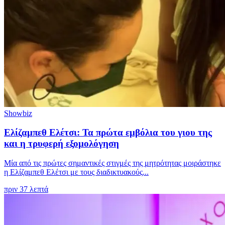
Showbiz
Ελίζαμπεθ Ελέτσι: Τα πρώτα εμβόλια του γιου της
και η τρυφερή εξομολόγηση
Μία από τις πρώτες σημαντικές στιγμές της μητρότητας μοιράστηκε
η Ελίζαμπεθ Ελέτσι με τους διαδικτυακούς...
πριν 37 λεπτά