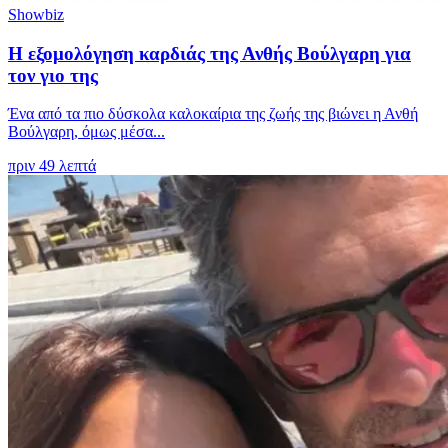
Showbiz
Η εξομολόγηση καρδιάς της Ανθής Βούλγαρη για
τον γιο της
Ένα από τα πιο δύσκολα καλοκαίρια της ζωής της βιώνει η Ανθή
Βούλγαρη, όμως μέσα...
πριν 49 λεπτά